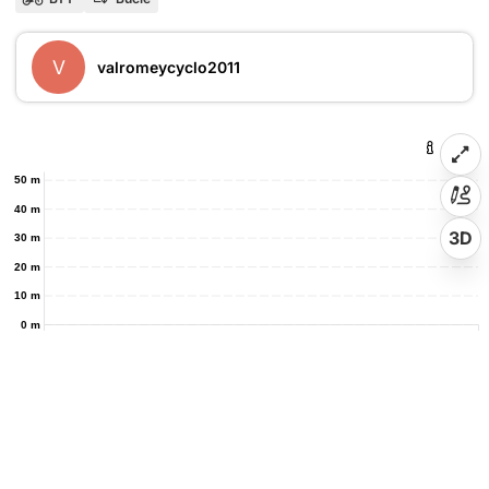
V
valromeycyclo2011
50 m
40 m
3D
30 m
20 m
10 m
0 m