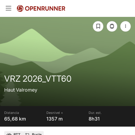
VRZ 2026_VTT60
Haut Valromey
Distancia
Desnivel +
Dur. est.
65,68 km
1357 m
8h31
BTT
Bucle