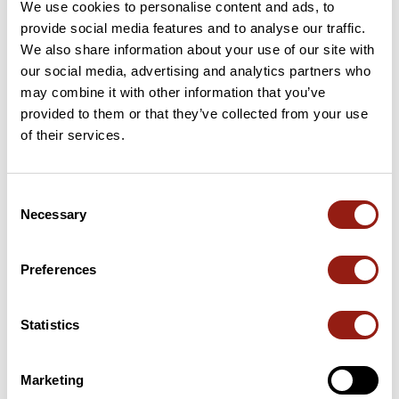
We use cookies to personalise content and ads, to
provide social media features and to analyse our traffic.
5 km
Golet Belon
1145 m
We also share information about your use of our site with
our social media, advertising and analytics partners who
27 km
Golet à la Borne
1010 m
may combine it with other information that you’ve
provided to them or that they’ve collected from your use
28 km
Col de Colliard
979 m
of their services.
37 km
Col de Bérentin
1144 m
Consent
Necessary
44 km
Col de Cuvery
1178 m
Selection
Puertos extraídos del catálogo del Club des Cent Cols
Preferences
Resumen
Statistics
Descubre este recorrido de BTT de 65,7 km cerca de Haut
Valromey. Este recorrido transcurre durante 33,7 km por pistas
forestales y 17,2 km por carreteras. Presenta un desnivel
Marketing
acumulado de más de 1350m. Calcula unas 8 horas y 31