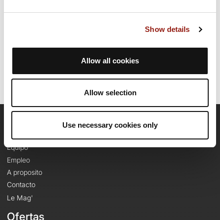
minutos para completar esta ruta.
Show details
Fecha de creación del recorrido: 4 de septiembre de 2025 9:12:51.
Última actualización de la ficha de ruta: 14 de mayo de 2026 12:56:26.
Identificador del recorrido: 22393277
Allow all cookies
Allow selection
Use necessary cookies only
OpenRunner
Equipo
Empleo
A proposito
Contacto
Le Mag'
Ofertas