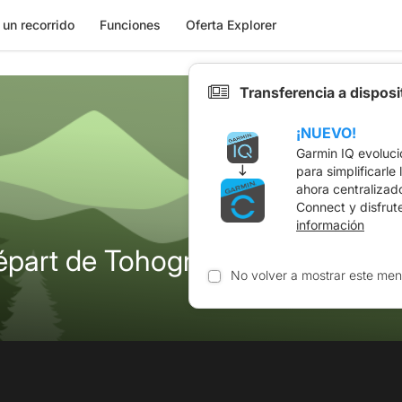
 un recorrido
Funciones
Oferta Explorer
Transferencia a dispos
¡NUEVO!
Garmin IQ evoluci
para simplificarle
ahora centralizad
Connect y disfrut
información
épart de Tohogne
No volver a mostrar este men