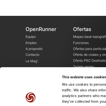
OpenRunner
Ofertas
Equipo
Mapas base topográf
Empleo
Funciones
A proposito
Ofertas para particul
Contacto
Oferta de clubes y o
Oferta PRO Destinati
Le Mag'
Tarjeta regalo
This website uses cookie
We use cookies to personal
traffic. We also share info
analytics partners who may
they’ve collected from your