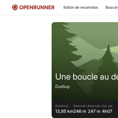
Editor de recorridos
Buscar
Une boucle au d
Durbuy
Distancia
Desnivel +
Desnivel -
Dur. est.
13,85 km
246 m
247 m
4h07