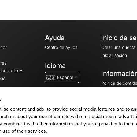
Ayuda
Inicio de s
icos
Centro de ayuda
Crear una cuenta
Iniciar sesión
ares
Idioma
rganizadores
Información
🇪🇸
Español
ons
Política de confid
Condiciones gener
CGU
s
Avisos legales
ise content and ads, to provide social media features and to an
Configuración de 
rmation about your use of our site with our social media, advertis
 combine it with other information that you’ve provided to them o
 use of their services.