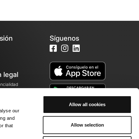
esión
Síguenos
 legal
encialidad
ales de venta
Allow all cookies
alyse our
cookies
ing and
Allow selection
r that