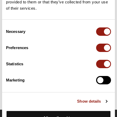
provided to them or that they’ve collected from your use
of their services.
32 km
Col de sur la Semine
1190 m
Puertos extraídos del catálogo del Club des Cent Cols
Consent
Necessary
Selection
Resumen
Descubre este recorrido de bicicleta de 92,7 km cerca de
Preferences
Valserhône. Presenta un desnivel acumulado de más de 1520m.
Calcula unas 4 horas y 37 minutos para completar esta ruta.
Statistics
Fecha de creación del recorrido: 31 de mayo de 2014 6:40:32.
Última actualización de la ficha de ruta: 31 de mayo de 2014 6:40:32.
Marketing
Identificador del recorrido: 2273659
Show details