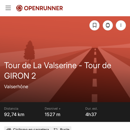
Tour de La Valserine - Tour de
GIRON 2
Valserhône
Distancia
Desnivel +
Dur. est.
92,74 km
1527 m
4h37
Ciclismo en carretera
Bucle