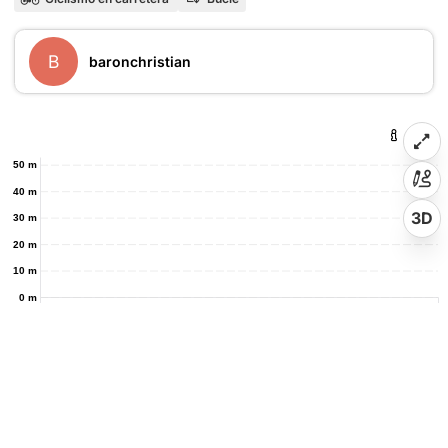
B
baronchristian
50 m
40 m
3D
30 m
20 m
10 m
0 m