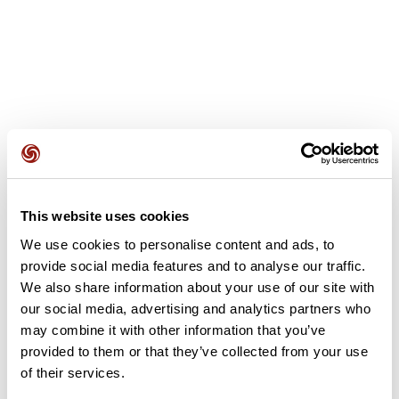
Opiniones de los usuarios
Este recorrido aún no contiene opiniones. ¿Ya lo has
This website uses cookies
completado? ¡Deja la primera opinión!
We use cookies to personalise content and ads, to
provide social media features and to analyse our traffic.
We also share information about your use of our site with
Añadir una opinión
our social media, advertising and analytics partners who
may combine it with other information that you’ve
provided to them or that they’ve collected from your use
of their services.
Resumen