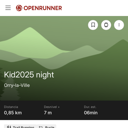
Kid2025 night
Orry-la-Ville
Distancia
Desnivel +
Dur. est.
0,85 km
7 m
06min
Trail Running
Bucle