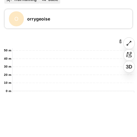
O
orrygeoise
50 m
40 m
3D
30 m
20 m
10 m
0 m