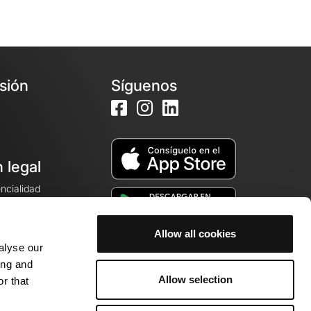
esión
Síguenos
 legal
encialidad
ales de venta
Allow all cookies
alyse our
cookies
ing and
Allow selection
r that