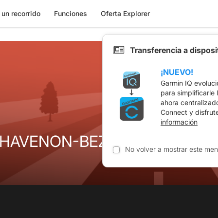
 un recorrido
Funciones
Oferta Explorer
Transferencia a dispos
¡NUEVO!
Garmin IQ evoluci
para simplificarle
ahora centralizad
Connect y disfrut
información
CHAVENON-BEZENET-COMME
No volver a mostrar este men