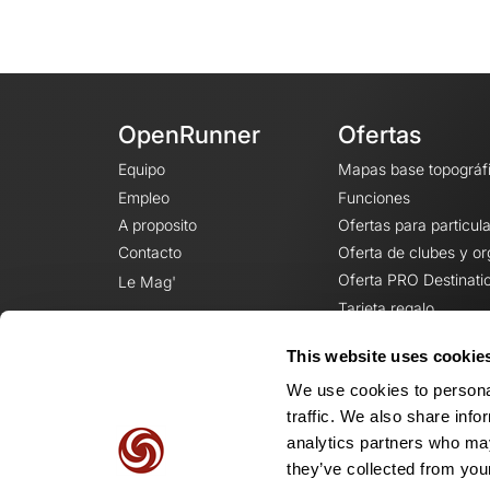
OpenRunner
Ofertas
Equipo
Mapas base topográf
Empleo
Funciones
A proposito
Ofertas para particul
Contacto
Oferta de clubes y o
Oferta PRO Destinati
Le Mag'
Tarjeta regalo
This website uses cookie
We use cookies to personal
traffic. We also share info
analytics partners who may
they’ve collected from your