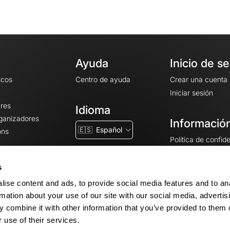
Ayuda
Inicio de s
icos
Centro de ayuda
Crear una cuenta
Iniciar sesión
ares
Idioma
rganizadores
Información
🇪🇸
Español
ons
Política de confid
Condiciones gener
CGU
s
Avisos legales
ise content and ads, to provide social media features and to an
Configuración de 
rmation about your use of our site with our social media, advertis
 combine it with other information that you’ve provided to them o
 use of their services.