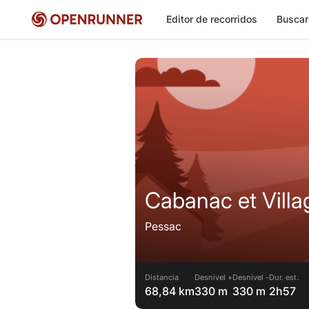
Editor de recorridos
Buscar
Cabanac et Villa
Pessac
Distancia
Desnivel +
Desnivel -
Dur. est.
68,84 km
330 m
330 m
2h57