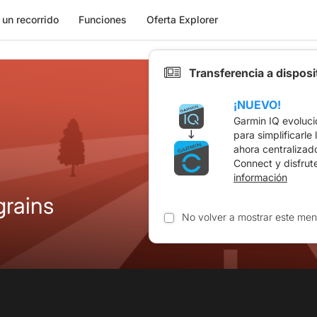
 un recorrido
Funciones
Oferta Explorer
Transferencia a dispos
¡NUEVO!
Garmin IQ evoluci
para simplificarle
ahora centralizad
Connect y disfrut
información
grains
No volver a mostrar este men