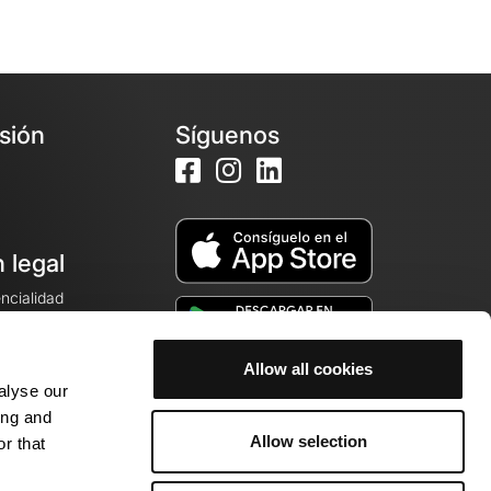
esión
Síguenos
 legal
encialidad
ales de venta
Allow all cookies
alyse our
cookies
ing and
Allow selection
r that