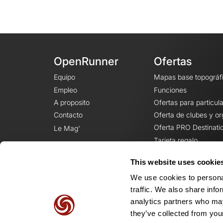
OpenRunner
Ofertas
Equipo
Mapas base topográf
Empleo
Funciones
A proposito
Ofertas para particul
Contacto
Oferta de clubes y o
Oferta PRO Destinati
Le Mag'
Tarjeta regalo
This website uses cookie
We use cookies to personal
traffic. We also share info
analytics partners who may
they’ve collected from your