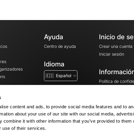
Ayuda
Inicio de s
icos
Centro de ayuda
Crear una cuenta
Iniciar sesión
ares
Idioma
rganizadores
Información
🇪🇸
Español
ons
Política de confid
Condiciones gener
CGU
s
Avisos legales
ise content and ads, to provide social media features and to an
Configuración de 
rmation about your use of our site with our social media, advertis
 combine it with other information that you’ve provided to them o
 use of their services.