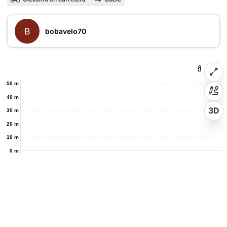
B
bobavelo70
50 m
40 m
3D
30 m
20 m
10 m
0 m