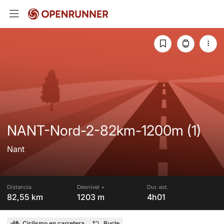
NANT-Nord-2-82km-1200m (1)
Nant
Distancia
Desnivel +
Dur. est.
82,55 km
1203 m
4h01
Ciclismo en carretera
Bucle