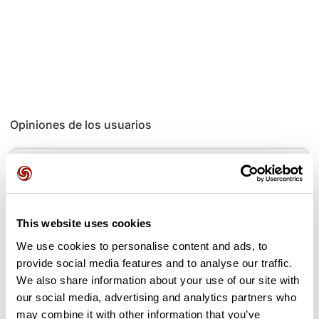
Opiniones de los usuarios
Este recorrido aún no contiene opiniones. ¿Ya lo has
completado? ¡Deja la primera opinión!
This website uses cookies
Añadir una opinión
We use cookies to personalise content and ads, to
provide social media features and to analyse our traffic.
We also share information about your use of our site with
our social media, advertising and analytics partners who
may combine it with other information that you’ve
Puertos a lo largo de la ruta