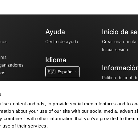
Ayuda
Inicio de s
icos
Centro de ayuda
Crear una cuenta
Iniciar sesión
ares
Idioma
rganizadores
Información
🇪🇸
Español
ons
Política de confid
Condiciones gener
CGU
s
Avisos legales
ise content and ads, to provide social media features and to an
Configuración de 
rmation about your use of our site with our social media, advertis
 combine it with other information that you’ve provided to them o
 use of their services.