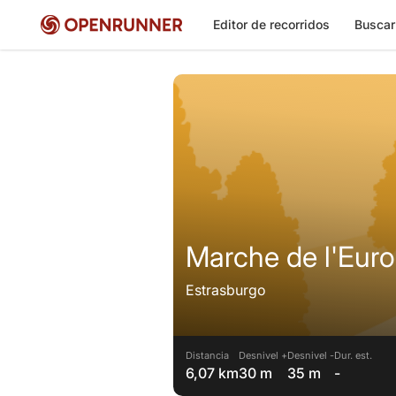
Editor de recorridos
Buscar
Marche de l'Eur
Estrasburgo
Distancia
Desnivel +
Desnivel -
Dur. est.
6,07 km
30 m
35 m
-