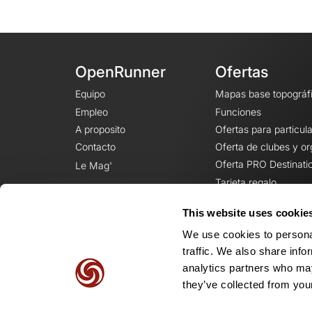
OpenRunner
Ofertas
Equipo
Mapas base topográf
Empleo
Funciones
A proposito
Ofertas para particul
Contacto
Oferta de clubes y o
Oferta PRO Destinati
Le Mag'
Tarjeta regalo
This website uses cookie
We use cookies to personal
traffic. We also share info
analytics partners who may
they’ve collected from your