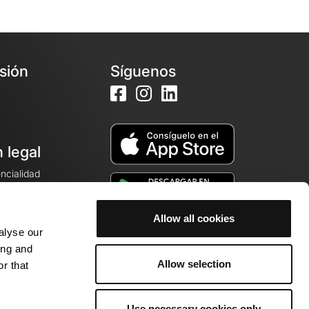
esión
Síguenos
 legal
encialidad
ales de venta
Allow all cookies
alyse our
cookies
ing and
Allow selection
r that
Use necessary cookies only