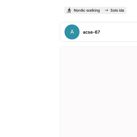
Nordic walking
Solo ida
A
acse-67