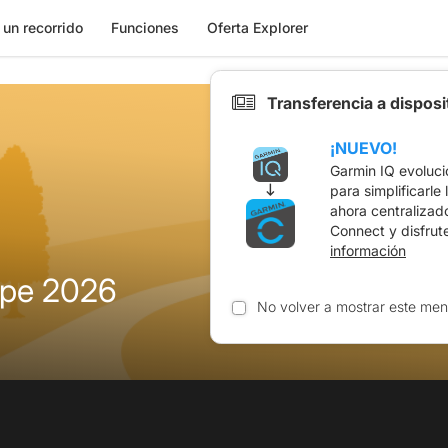
 un recorrido
Funciones
Oferta Explorer
Transferencia a dispos
¡NUEVO!
Garmin IQ evoluci
para simplificarle
ahora centralizad
Connect y disfrut
información
ope 2026
No volver a mostrar este men