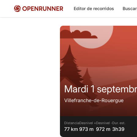
Editor de recorridos
Buscar
Mardi 1 septemb
Villefranche-de-Rouergue
Distancia
Desnivel +
Desnivel -
Dur. est.
77 km
973 m
972 m
3h39