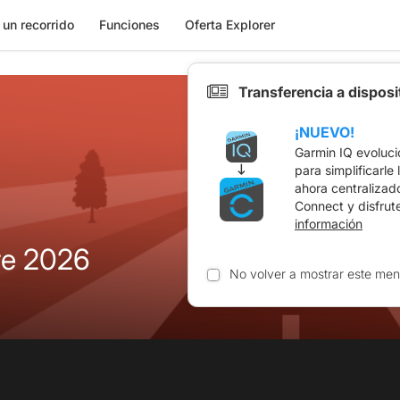
 un recorrido
Funciones
Oferta Explorer
Transferencia a dispos
¡NUEVO!
Garmin IQ evoluci
para simplificarle
ahora centralizad
Connect y disfrut
información
re 2026
No volver a mostrar este men