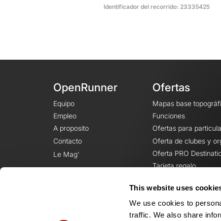
Identificador del recorrido: 23335425
OpenRunner
Ofertas
Equipo
Mapas base topográf
Empleo
Funciones
A proposito
Ofertas para particul
Contacto
Oferta de clubes y o
Oferta PRO Destinati
Le Mag'
Tarjeta regalo
This website uses cookie
We use cookies to personal
traffic. We also share info