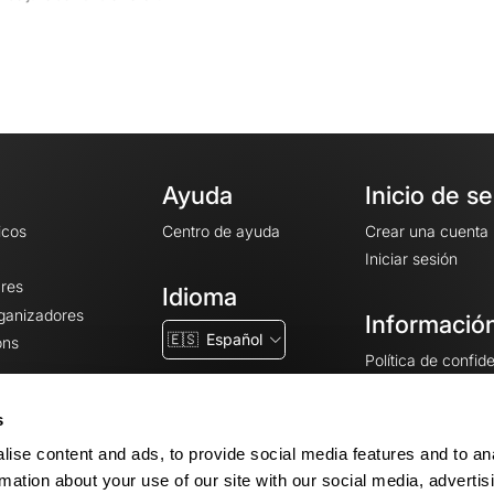
Ayuda
Inicio de s
icos
Centro de ayuda
Crear una cuenta
Iniciar sesión
ares
Idioma
rganizadores
Información
🇪🇸
Español
ons
Política de confid
Condiciones gener
CGU
s
Avisos legales
ise content and ads, to provide social media features and to an
Configuración de 
rmation about your use of our site with our social media, advertis