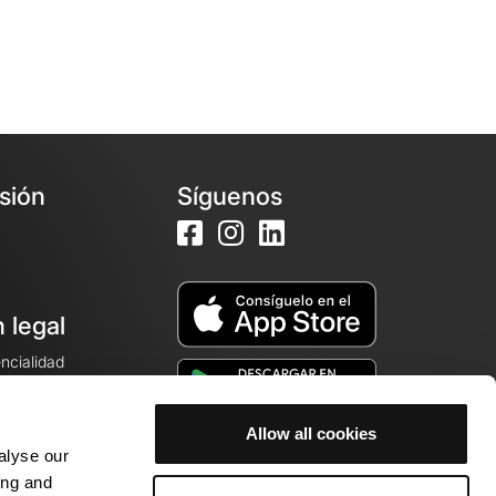
esión
Síguenos
 legal
encialidad
ales de venta
Allow all cookies
alyse our
cookies
ing and