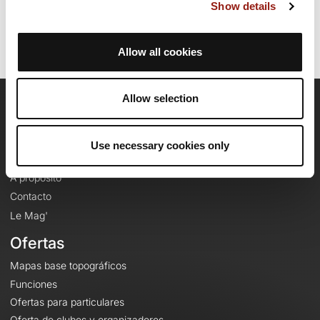
Identificador del recorrido: 23418999
Show details
Allow all cookies
Allow selection
OpenRunner
Equipo
Use necessary cookies only
Empleo
A proposito
Contacto
Le Mag'
Ofertas
Mapas base topográficos
Funciones
Ofertas para particulares
Oferta de clubes y organizadores