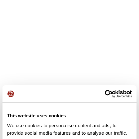
Opiniones de los usuarios
Este recorrido aún no contiene opiniones. ¿Ya lo has
This website uses cookies
completado? ¡Deja la primera opinión!
We use cookies to personalise content and ads, to
provide social media features and to analyse our traffic.