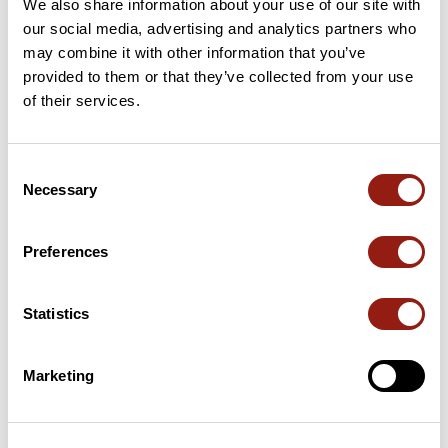
We also share information about your use of our site with
Añadir una opinión
our social media, advertising and analytics partners who
may combine it with other information that you’ve
provided to them or that they’ve collected from your use
of their services.
Puertos a lo largo de la ruta
129 km
Coll Roig
541 m
Consent
Necessary
Selection
Puertos extraídos del catálogo del Club des Cent Cols
Preferences
Resumen
Descubre este recorrido de bicicleta de 210,5 km cerca de
Statistics
Manresa. Este recorrido transcurre durante 208,4 km por
carreteras. Presenta un desnivel acumulado de más de 2660m.
Calcula unas 10 horas y 1 minuto para completar esta ruta.
Marketing
Fecha de creación del recorrido: 23 de febrero de 2026 10:15:43.
Última actualización de la ficha de ruta: 23 de febrero de 2026 10:21:27.