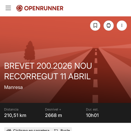
BREVET 200.2026 NOU
RECORREGUT 11 ABRIL
Manresa
Distancia
Desnivel +
Dur. est.
210,51 km
2668 m
10h01
Ciclismo en carretera
Bucle