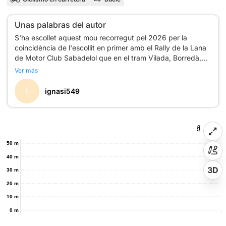
Unas palabras del autor
S'ha escollet aquest mou recorregut pel 2026 per la
coincidència de l'escollit en primer amb el Rally de la Lana
de Motor Club Sabadelol que en el tram Vilada, Borredà,
St. Agustí de lluçanès i Sant Bartomeu del grau feia ús de
Ver más
les mateixes carreteres i que estaven tallades per la seva
I
ignasi549
50 m
40 m
3D
30 m
20 m
10 m
0 m