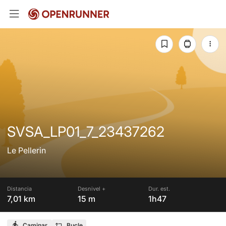
SVSA_LP01_7_23437262
Le Pellerin
Distancia
Desnivel +
Dur. est.
7,01 km
15 m
1h47
Caminar
Bucle