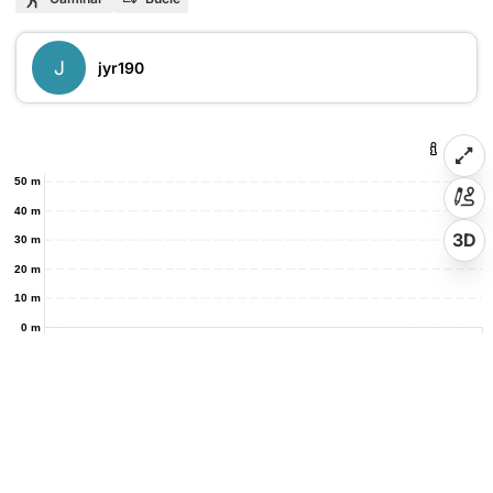
J
jyr190
50 m
40 m
3D
30 m
20 m
10 m
0 m