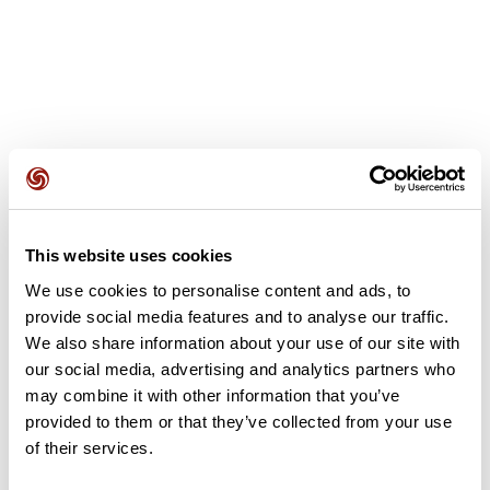
Opiniones de los usuarios
This website uses cookies
Este recorrido aún no contiene opiniones. ¿Ya lo has
completado? ¡Deja la primera opinión!
We use cookies to personalise content and ads, to
provide social media features and to analyse our traffic.
We also share information about your use of our site with
our social media, advertising and analytics partners who
Añadir una opinión
may combine it with other information that you’ve
provided to them or that they’ve collected from your use
of their services.
Resumen