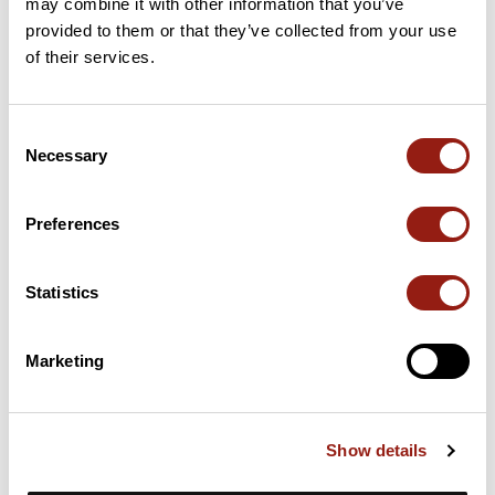
may combine it with other information that you’ve
provided to them or that they’ve collected from your use
13 km
Col du Mont Tournier
821 m
of their services.
Puertos extraídos del catálogo del Club des Cent Cols
Consent
Necessary
Selection
Resumen
Descubre este recorrido de senderismo de 16,9 km cerca de
Saint-Genix-les-Villages. Este recorrido transcurre durante 9,9
Preferences
km por caminos y 3,8 km por carreteras. Presenta un desnivel
acumulado de más de 490m. Calcula unas 5 horas y 30 minutos
para completar esta ruta.
Statistics
Fecha de creación del recorrido: 15 de abril de 2026 15:16:19.
Marketing
Última actualización de la ficha de ruta: 15 de abril de 2026 16:15:14.
Identificador del recorrido: 23806711
Show details