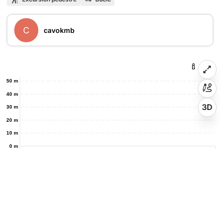
C
cavokmb
50 m
40 m
3D
30 m
20 m
10 m
0 m