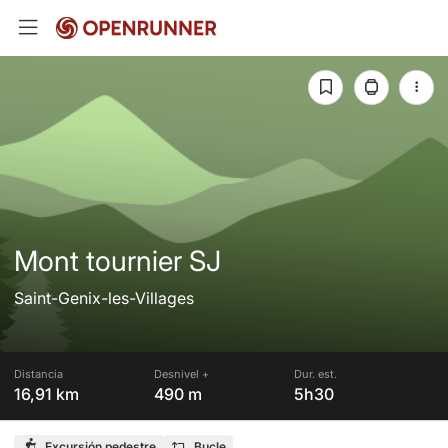
Mont tournier SJ
Saint-Genix-les-Villages
Distancia
Desnivel +
Dur. est.
16,91 km
490 m
5h30
Excursión pedestre
Bucle