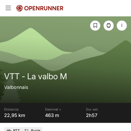
VTT - La valbo M
Valbonnais
Distancia
Desnivel +
Dur. est.
22,95 km
463 m
2h57
BTT
Bucle