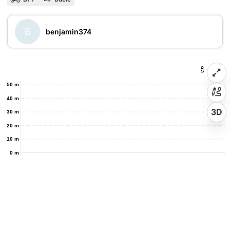
B
benjamin374
50 m
40 m
3D
30 m
20 m
10 m
0 m