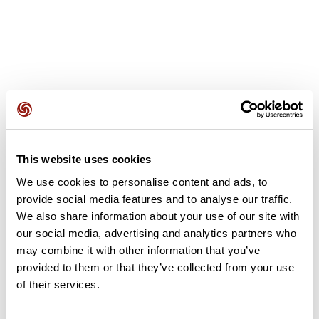
Opiniones de los usuarios
This website uses cookies
Este recorrido aún no contiene opiniones. ¿Ya lo has
We use cookies to personalise content and ads, to
completado? ¡Deja la primera opinión!
provide social media features and to analyse our traffic.
We also share information about your use of our site with
our social media, advertising and analytics partners who
Añadir una opinión
may combine it with other information that you’ve
provided to them or that they’ve collected from your use
of their services.
Resumen