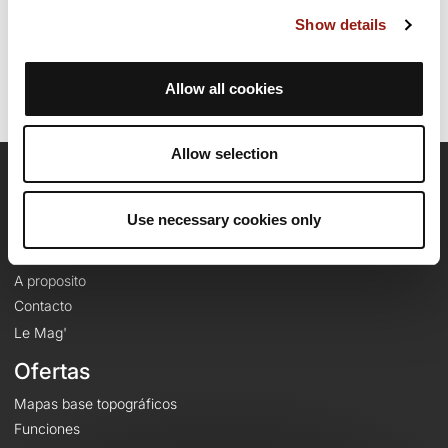
Última actualización de la ficha de ruta: 29 de abril de 2026 11:05:47.
Show details
Identificador del recorrido: 23931199
Allow all cookies
Allow selection
OpenRunner
Use necessary cookies only
Equipo
Empleo
A proposito
Contacto
Le Mag'
Ofertas
Mapas base topográficos
Funciones