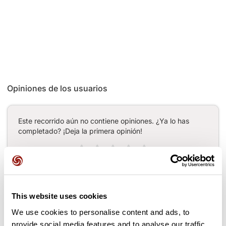
Opiniones de los usuarios
Este recorrido aún no contiene opiniones. ¿Ya lo has
completado? ¡Deja la primera opinión!
Añadir una opinión
This website uses cookies
We use cookies to personalise content and ads, to
Puertos a lo largo de la ruta
provide social media features and to analyse our traffic.