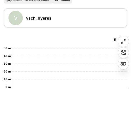
V
vsch_hyeres
50 m
40 m
3D
30 m
20 m
10 m
0 m