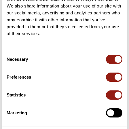
We also share information about your use of our site with
14 km
Col de Boulin
385 m
our social media, advertising and analytics partners who
may combine it with other information that you’ve
provided to them or that they’ve collected from your use
16 km
Col de Taillude
411 m
of their services.
22 km
Col du Périer
350 m
Consent
41 km
Col de Reverdi
184 m
Necessary
Selection
Puertos extraídos del catálogo del Club des Cent Cols
Preferences
Resumen
Descubre este recorrido de bicicleta de 164,1 km cerca de
Statistics
Pierrefeu-du-Var. Presenta un desnivel acumulado de más de
1870m. Calcula unas 7 horas y 41 minutos para completar esta
ruta.
Marketing
Fecha de creación del recorrido: 29 de abril de 2026 11:03:29.