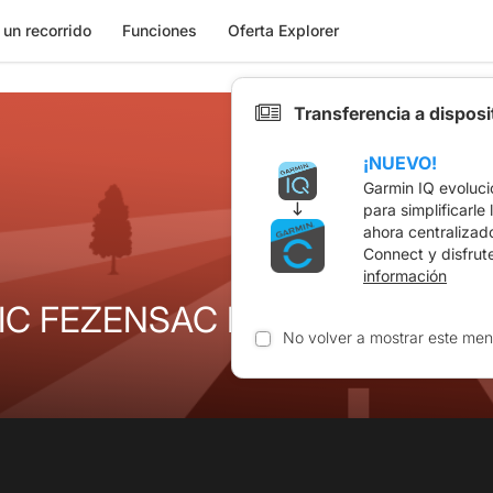
 un recorrido
Funciones
Oferta Explorer
Transferencia a dispos
¡NUEVO!
Garmin IQ evoluci
para simplificarle
ahora centralizad
Connect y disfrut
información
VIC FEZENSAC DEF
No volver a mostrar este men