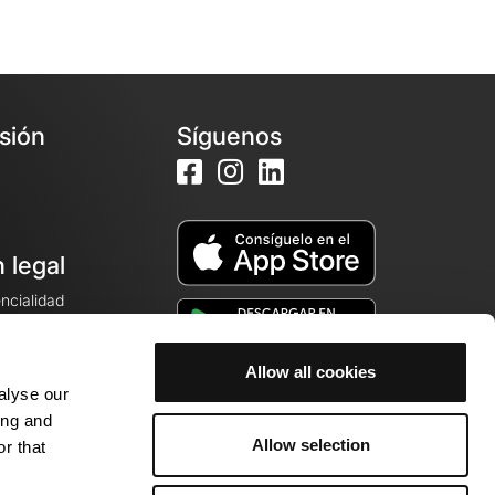
esión
Síguenos
 legal
encialidad
ales de venta
Allow all cookies
alyse our
cookies
ing and
Allow selection
r that