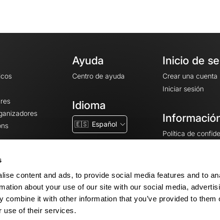
Ayuda
Inicio de s
icos
Centro de ayuda
Crear una cuenta
Iniciar sesión
ares
Idioma
rganizadores
Información
🇪🇸
Español
ons
Política de confid
Condiciones gener
CGU
s
Avisos legales
ise content and ads, to provide social media features and to an
Configuración de 
rmation about your use of our site with our social media, advertis
 combine it with other information that you’ve provided to them o
 use of their services.