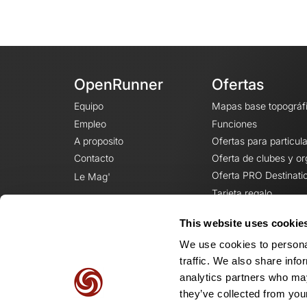
OpenRunner
Ofertas
Equipo
Mapas base topográf
Empleo
Funciones
A proposito
Ofertas para particul
Contacto
Oferta de clubes y o
Oferta PRO Destinati
Le Mag'
Tarjeta regalo
This website uses cookie
We use cookies to personal
traffic. We also share info
analytics partners who may
they’ve collected from your