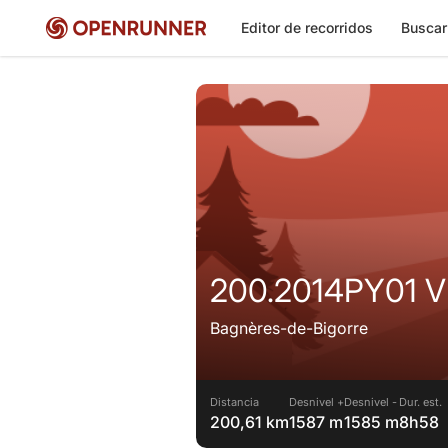
Editor de recorridos
Buscar
200.2014PY01 
Bagnères-de-Bigorre
Distancia
Desnivel +
Desnivel -
Dur. est.
200,61 km
1587 m
1585 m
8h58