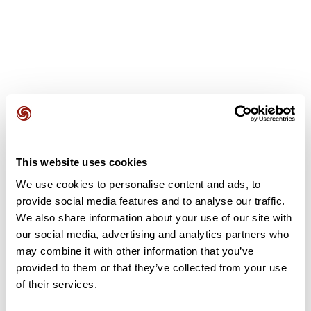
Opiniones de los usuarios
This website uses cookies
Este recorrido aún no contiene opiniones. ¿Ya lo has
completado? ¡Deja la primera opinión!
We use cookies to personalise content and ads, to
provide social media features and to analyse our traffic.
We also share information about your use of our site with
our social media, advertising and analytics partners who
Añadir una opinión
may combine it with other information that you’ve
provided to them or that they’ve collected from your use
of their services.
Resumen