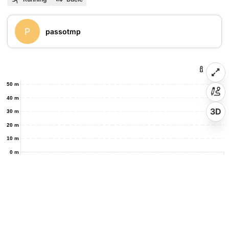
P
passotmp
50 m
40 m
3D
30 m
20 m
10 m
0 m