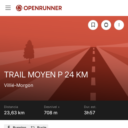
TRAIL MOYEN P 24 KM
Villié-Morgon
Distancia
Desnivel +
Dur. est.
23,63 km
708 m
3h57
Running
Bucle