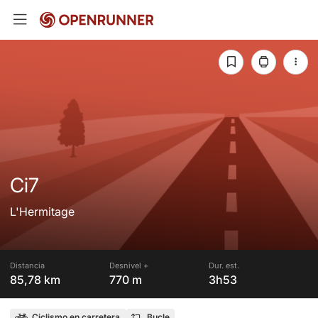
Ci7
L'Hermitage
Distancia
Desnivel +
Dur. est.
85,78 km
770 m
3h53
Ciclismo en carretera
Bucle