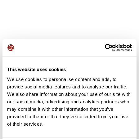
Opiniones de los usuarios
This website uses cookies
Este recorrido aún no contiene opiniones. ¿Ya lo has
We use cookies to personalise content and ads, to
completado? ¡Deja la primera opinión!
provide social media features and to analyse our traffic.
We also share information about your use of our site with
our social media, advertising and analytics partners who
Añadir una opinión
may combine it with other information that you’ve
provided to them or that they’ve collected from your use
of their services.
Resumen