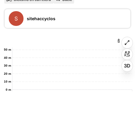
S
sitehaccyclos
50 m
40 m
3D
30 m
20 m
10 m
0 m