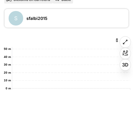
S
sfalbi2015
50 m
40 m
3D
30 m
20 m
10 m
0 m