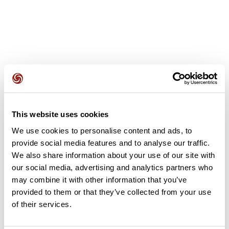
Opiniones de los usuarios
This website uses cookies
Este recorrido aún no contiene opiniones. ¿Ya lo has
We use cookies to personalise content and ads, to
completado? ¡Deja la primera opinión!
provide social media features and to analyse our traffic.
We also share information about your use of our site with
our social media, advertising and analytics partners who
Añadir una opinión
may combine it with other information that you’ve
provided to them or that they’ve collected from your use
of their services.
Resumen