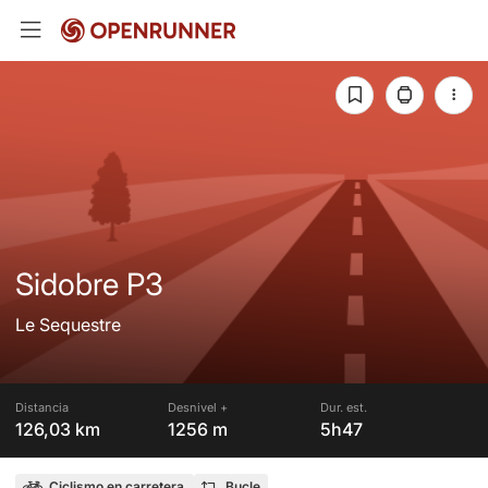
Sidobre P3
Le Sequestre
Distancia
Desnivel +
Dur. est.
126,03 km
1256 m
5h47
Ciclismo en carretera
Bucle