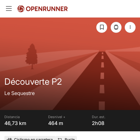
Découverte P2
Le Sequestre
Distancia
Desnivel +
Dur. est.
46,73 km
464 m
2h08
Ciclismo en carretera
Bucle