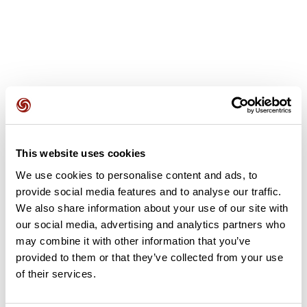
Opiniones de los usuarios
This website uses cookies
Este recorrido aún no contiene opiniones. ¿Ya lo has
We use cookies to personalise content and ads, to
completado? ¡Deja la primera opinión!
provide social media features and to analyse our traffic.
We also share information about your use of our site with
our social media, advertising and analytics partners who
Añadir una opinión
may combine it with other information that you’ve
provided to them or that they’ve collected from your use
of their services.
Resumen