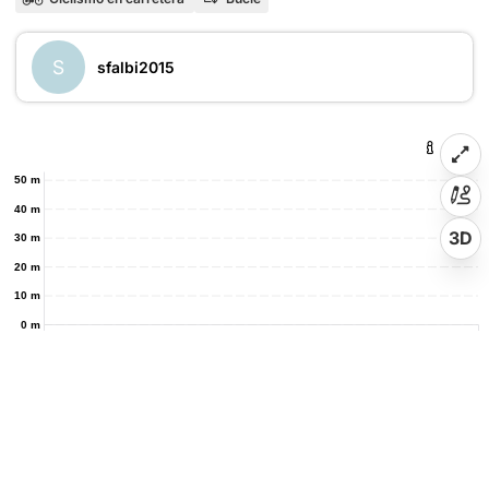
S
sfalbi2015
50 m
40 m
3D
30 m
20 m
10 m
0 m