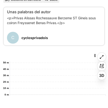
Unas palabras del autor
<p>Privas Alissas Rochessauve Berzeme ST Gineis sous
coiron Freyssenet Benas Privas.</p>
C
cyclosprivadois
50 m
40 m
3D
30 m
20 m
10 m
0 m