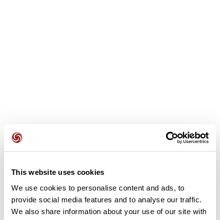
Opiniones de los usuarios
Este recorrido aún no contiene opiniones. ¿Ya lo has
This website uses cookies
completado? ¡Deja la primera opinión!
We use cookies to personalise content and ads, to
provide social media features and to analyse our traffic.
We also share information about your use of our site with
Añadir una opinión