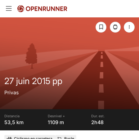
27 juin 2015 pp
Privas
Distancia
Desnivel +
Dur. est.
53,5 km
1109 m
2h48
Ciclismo en carretera
Bucle