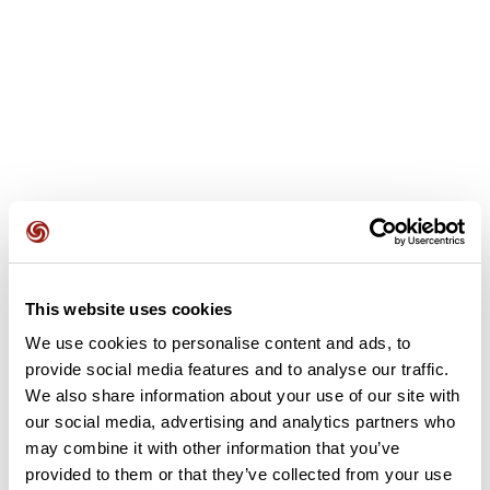
Opiniones de los usuarios
4,0
•
1 opiniones
This website uses cookies
We use cookies to personalise content and ads, to
Este recorrido aún no contiene opiniones. ¿Ya lo has
provide social media features and to analyse our traffic.
completado? ¡Deja la primera opinión!
We also share information about your use of our site with
our social media, advertising and analytics partners who
may combine it with other information that you’ve
Añadir una opinión
provided to them or that they’ve collected from your use