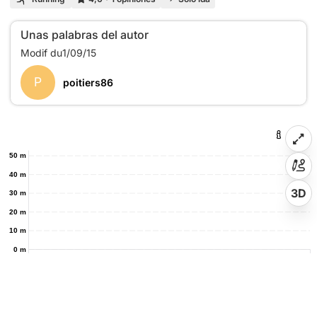
Unas palabras del autor
P
poitiers86
50 m
40 m
3D
30 m
20 m
10 m
0 m