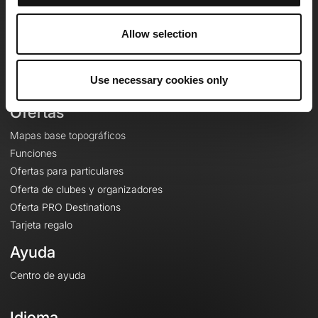
Equipo
Empleo
Allow selection
A proposito
Contacto
Use necessary cookies only
Le Mag'
Ofertas
Mapas base topográficos
Funciones
Ofertas para particulares
Oferta de clubes y organizadores
Oferta PRO Destinations
Tarjeta regalo
Ayuda
Centro de ayuda
Idioma