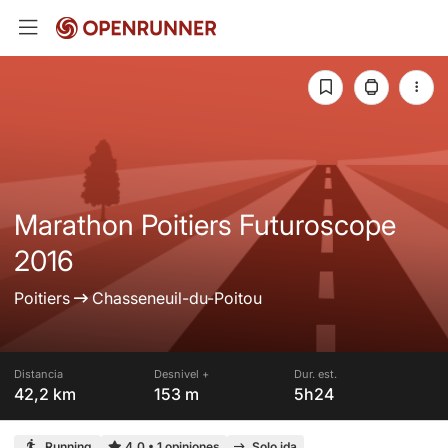
Marathon Poitiers Futuroscope
2016
Poitiers
Chasseneuil-du-Poitou
Distancia
Desnivel +
Dur. est.
42,2 km
153 m
5h24
Running
4,0
•
1 opiniones
Solo ida