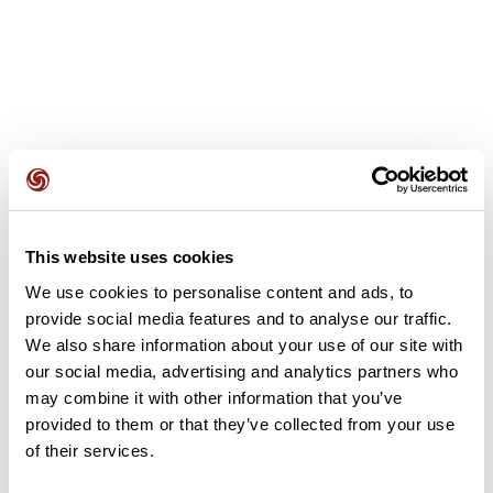
Opiniones de los usuarios
This website uses cookies
Este recorrido aún no contiene opiniones. ¿Ya lo has
completado? ¡Deja la primera opinión!
We use cookies to personalise content and ads, to
provide social media features and to analyse our traffic.
We also share information about your use of our site with
our social media, advertising and analytics partners who
Añadir una opinión
may combine it with other information that you’ve
provided to them or that they’ve collected from your use
of their services.
Resumen