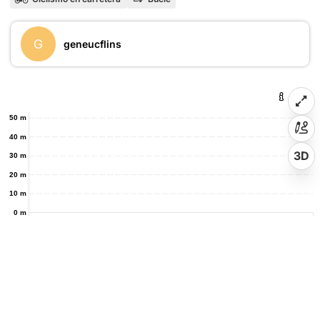
G
geneucflins
50 m
40 m
3D
30 m
20 m
10 m
0 m