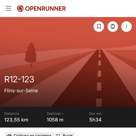
R12-123
Flins-sur-Seine
Distancia
Desnivel +
Dur. est.
123,55 km
1058 m
5h34
Ciclismo en carretera
Bucle