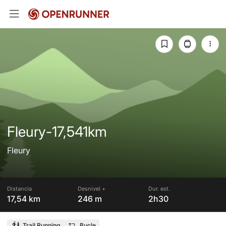
Fleury-17,541km
Fleury
Distancia
Desnivel +
Dur. est.
17,54 km
246 m
2h30
Trail Running
Bucle