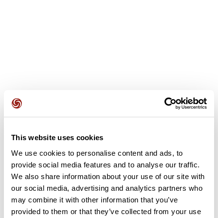
This website uses cookies
Opiniones de los usuarios
We use cookies to personalise content and ads, to
provide social media features and to analyse our traffic.
Este recorrido aún no contiene opiniones. ¿Ya lo has
We also share information about your use of our site with
completado? ¡Deja la primera opinión!
our social media, advertising and analytics partners who
may combine it with other information that you’ve
provided to them or that they’ve collected from your use