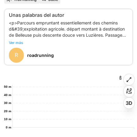
Unas palabras del autor
<p>Parcours empruntant essentiellement des chemins
d&#39;exploitation agricole. départ montant à destination
de Belleuse puis descente douce vers Luzières. Passage
technique dans le bois de Conty. Retour descendant vers
Ver más
Fleury. Bonne sortie!</p>
R
roadrunning
50 m
40 m
3D
30 m
20 m
10 m
0 m