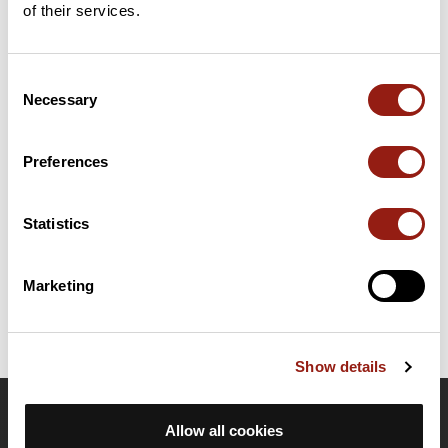
of their services.
Añadir una opinión
Consent
Necessary
Selection
Resumen
Descubre este recorrido de trail de 17,5 km cerca de Fleury.
Presenta un desnivel acumulado de más de 240m. Calcula unas
Preferences
2 horas y 30 minutos para completar esta ruta.
Statistics
Fecha de creación del recorrido: 17 de agosto de 2015 21:11:27.
Última actualización de la ficha de ruta: 17 de agosto de 2015 21:11:27.
Identificador del recorrido: 5186523
Marketing
Show details
OpenRunner
Allow all cookies