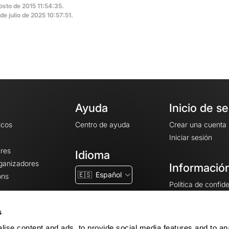
osto de 2015 11:54:35.
 de julio de 2025 10:57:51.
Ayuda
Inicio de s
icos
Centro de ayuda
Crear una cuenta
Iniciar sesión
ares
Idioma
rganizadores
Información
🇪🇸
Español
ons
Política de confid
Condiciones gener
CGU
s
Avisos legales
ise content and ads, to provide social media features and to an