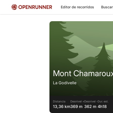
Editor de recorridos
Buscar
Mont Chamaroux 
La Godivelle
Distancia
Desnivel +
Desnivel -
Dur. est.
13,36 km
369 m
362 m
4h18