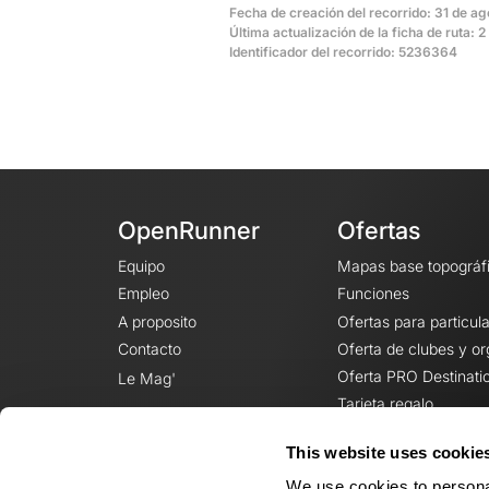
Fecha de creación del recorrido: 31 de ag
Última actualización de la ficha de ruta: 2
Identificador del recorrido: 5236364
OpenRunner
Ofertas
Equipo
Mapas base topográf
Empleo
Funciones
A proposito
Ofertas para particul
Contacto
Oferta de clubes y o
Oferta PRO Destinati
Le Mag'
Tarjeta regalo
This website uses cookie
We use cookies to personal