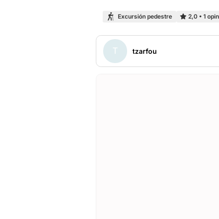
Excursión pedestre
2,0
•
1 opi
T
tzarfou