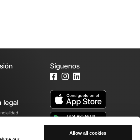
esión
Síguenos
 legal
encialidad
ales de venta
Allow all cookies
alyse our