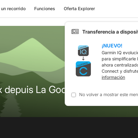
 un recorrido
Funciones
Oferta Explorer
Transferencia a dispos
¡NUEVO!
Garmin IQ evoluci
para simplificarle
ahora centralizad
Connect y disfrut
información
depuis La Godivelle
No volver a mostrar este men