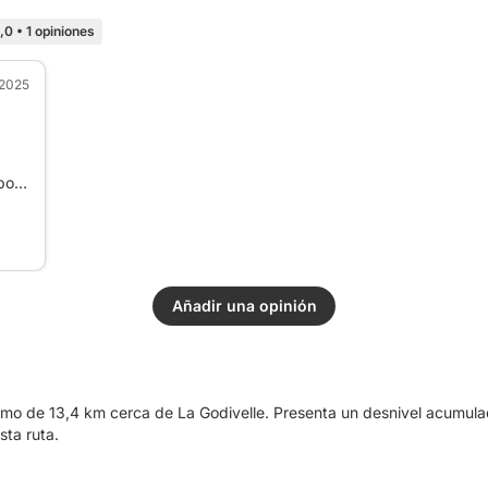
,0
•
1 opiniones
. 2025
pour
Añadir una opinión
smo de 13,4 km cerca de La Godivelle. Presenta un desnivel acumul
sta ruta.