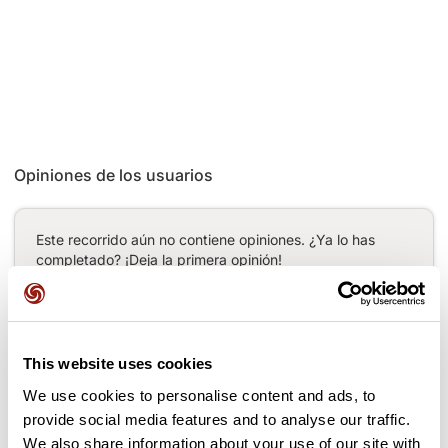
Opiniones de los usuarios
Este recorrido aún no contiene opiniones. ¿Ya lo has
completado? ¡Deja la primera opinión!
Añadir una opinión
This website uses cookies
We use cookies to personalise content and ads, to
provide social media features and to analyse our traffic.
Puertos a lo largo de la ruta
We also share information about your use of our site with