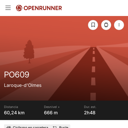
PO609
Laroque-d'Olmes
Distancia
Desnivel +
Dur. est.
60,24 km
666 m
2h48
Ciclismo en carretera
Bucle