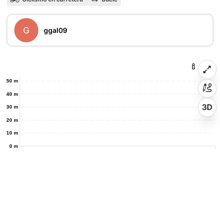
G
ggal09
50 m
40 m
3D
30 m
20 m
10 m
0 m