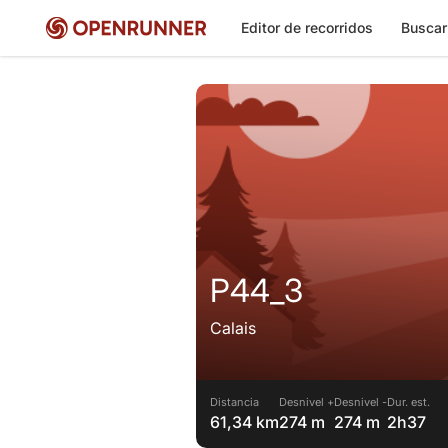
Editor de recorridos
Buscar
P44_3
Calais
Distancia
Desnivel +
Desnivel -
Dur. est.
61,34 km
274 m
274 m
2h37