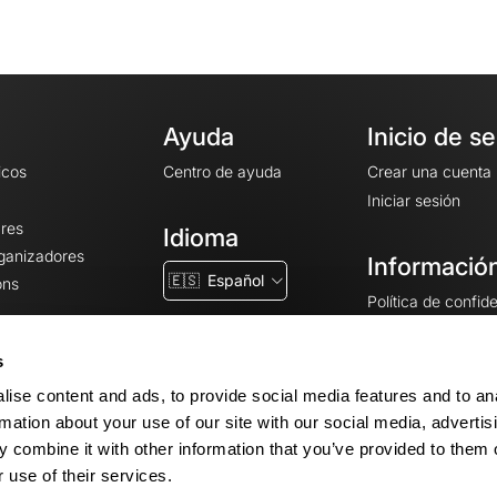
Ayuda
Inicio de s
icos
Centro de ayuda
Crear una cuenta
Iniciar sesión
ares
Idioma
rganizadores
Información
🇪🇸
Español
ons
Política de confid
Condiciones gener
CGU
s
Avisos legales
ise content and ads, to provide social media features and to an
Configuración de 
rmation about your use of our site with our social media, advertis
 combine it with other information that you’ve provided to them o
 use of their services.