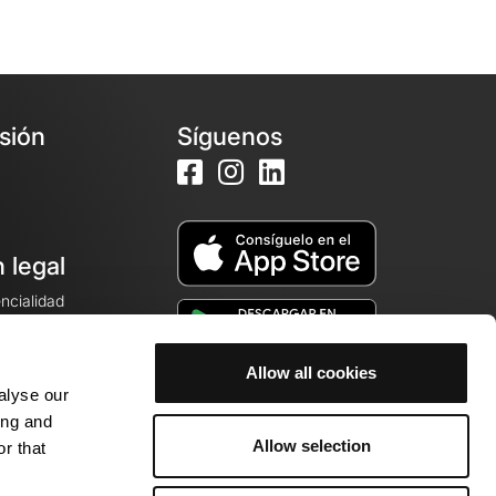
esión
Síguenos
 legal
encialidad
ales de venta
Allow all cookies
alyse our
cookies
ing and
Allow selection
r that