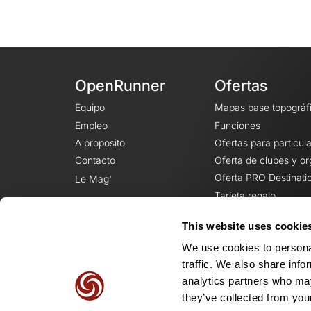
OpenRunner
Ofertas
Equipo
Mapas base topográf
Empleo
Funciones
A proposito
Ofertas para particul
Contacto
Oferta de clubes y o
Oferta PRO Destinati
Le Mag'
Tarjeta regalo
This website uses cookie
We use cookies to personal
traffic. We also share info
analytics partners who may
they’ve collected from your