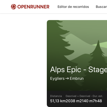
Editor de recorridos
Buscar
Alps Epic - Stag
Eygliers
Embrun
Distancia
Desnivel +
Desnivel -
Dur. est.
51,13 km
2038 m
2140 m
7h48