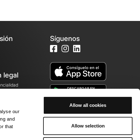
esión
Síguenos
 legal
encialidad
ales de venta
Allow all cookies
alyse our
cookies
ing and
Allow selection
r that