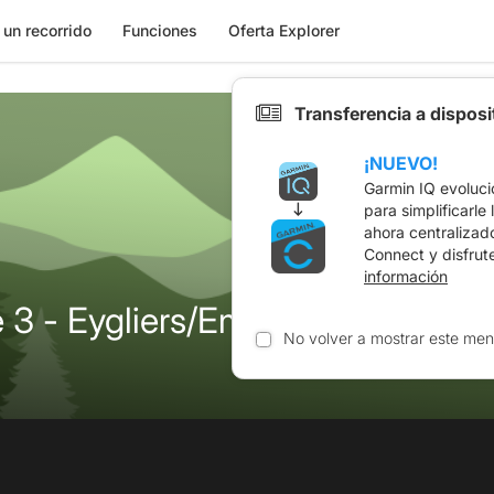
 un recorrido
Funciones
Oferta Explorer
Transferencia a dispos
¡NUEVO!
Garmin IQ evoluci
para simplificarle
ahora centralizad
Connect y disfrut
información
e 3 - Eygliers/Embrun
No volver a mostrar este men