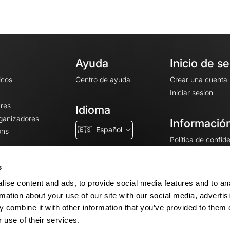
Ayuda
Inicio de s
icos
Centro de ayuda
Crear una cuenta
Iniciar sesión
ares
Idioma
rganizadores
Información
🇪🇸
Español
ons
Política de confid
Condiciones gener
CGU
s
Avisos legales
ise content and ads, to provide social media features and to an
Configuración de 
rmation about your use of our site with our social media, advertis
 combine it with other information that you’ve provided to them o
 use of their services.