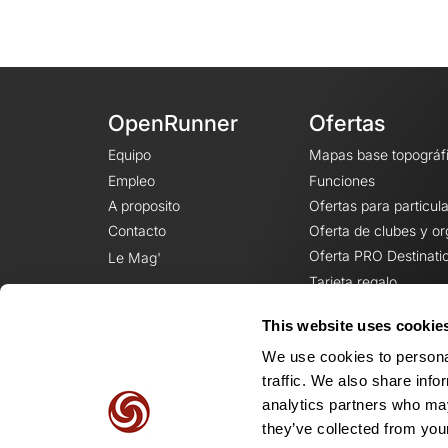
OpenRunner
Ofertas
Equipo
Mapas base topográf
Empleo
Funciones
A proposito
Ofertas para particul
Contacto
Oferta de clubes y o
Oferta PRO Destinati
Le Mag'
Tarjeta regalo
This website uses cookie
We use cookies to personal
traffic. We also share info
analytics partners who may
they’ve collected from your