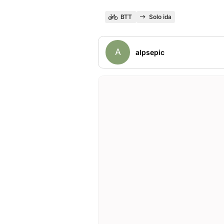
BTT
Solo ida
A
alpsepic