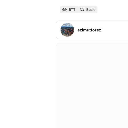
BTT
Bucle
azimutforez