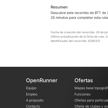
Resumen
Descubre este recorrido de BTT de 
35 minutos para completar esta ruta
Fecha de creación del recorrido: 24 de ju
Última actualización de la ficha de ruta: 
Identificador del recorrido: 6256321
OpenRunner
Ofertas
Equipo
Mapas base topográf
Empleo
Funciones
A proposito
Ofertas para particul
Contacto
Oferta de clubes y o