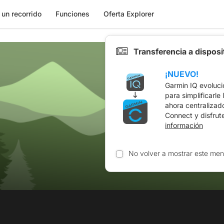
 un recorrido
Funciones
Oferta Explorer
Transferencia a dispos
¡NUEVO!
Garmin IQ evoluci
para simplificarle
ahora centralizad
Connect y disfrut
información
s
No volver a mostrar este men