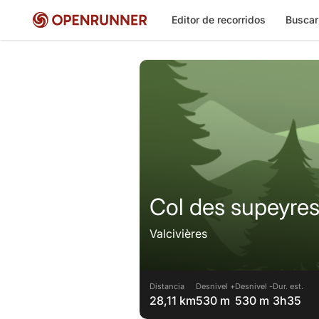
Editor de recorridos
Buscar
Col des supeyre
Valcivières
Distancia
Desnivel +
Desnivel -
Dur. est.
28,11 km
530 m
530 m
3h35