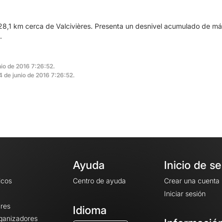
28,1 km cerca de Valcivières. Presenta un desnivel acumulado de má
.
nio de 2016 7:26:52.
24 de junio de 2016 7:26:52.
Ayuda
Inicio de s
icos
Centro de ayuda
Crear una cuenta
Iniciar sesión
ares
Idioma
rganizadores