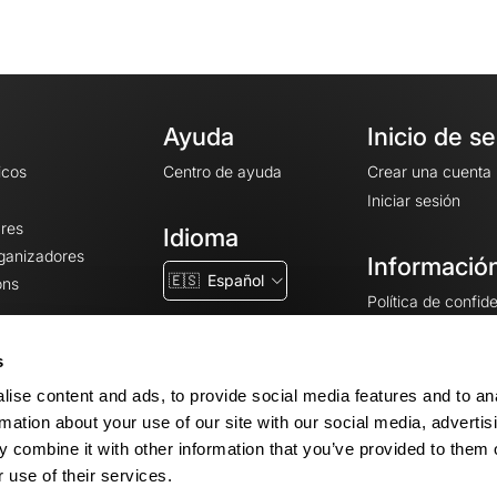
Ayuda
Inicio de s
icos
Centro de ayuda
Crear una cuenta
Iniciar sesión
ares
Idioma
rganizadores
Información
🇪🇸
Español
ons
Política de confid
Condiciones gener
CGU
s
Avisos legales
ise content and ads, to provide social media features and to an
Configuración de 
rmation about your use of our site with our social media, advertis
 combine it with other information that you’ve provided to them o
 use of their services.