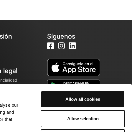
esión
Síguenos
 legal
encialidad
ales de venta
Allow all cookies
alyse our
cookies
ing and
Allow selection
r that