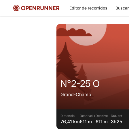
Editor de recorridos
Buscar
N°2-25 O
Grand-Champ
Distancia
Desnivel +
Desnivel -
Dur. est.
76,41 km
611 m
611 m
3h25