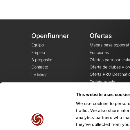
OpenRunner
Ofertas
Equipo
Mapas base topográf
Empleo
Funciones
A proposito
Ofertas para particul
Contacto
Oferta de clubes y o
Oferta PRO Destinati
Le Mag'
Tarjeta regalo
This website uses cookie
We use cookies to personal
traffic. We also share info
analytics partners who may
they’ve collected from your