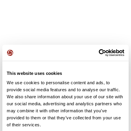
Opiniones de los usuarios
This website uses cookies
We use cookies to personalise content and ads, to
Este recorrido aún no contiene opiniones. ¿Ya lo has
provide social media features and to analyse our traffic.
completado? ¡Deja la primera opinión!
We also share information about your use of our site with
our social media, advertising and analytics partners who
may combine it with other information that you’ve
Añadir una opinión
provided to them or that they’ve collected from your use
of their services.