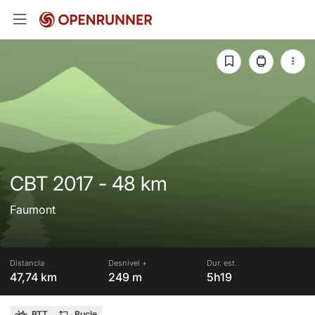
CBT 2017 - 48 km
Faumont
Distancia
Desnivel +
Dur. est.
47,74 km
249 m
5h19
BTT
Bucle