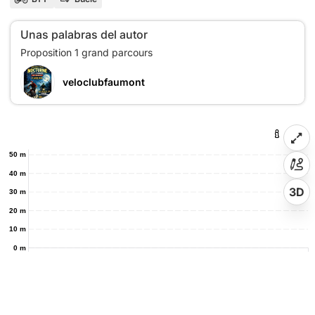
Unas palabras del autor
veloclubfaumont
50 m
40 m
3D
30 m
20 m
10 m
0 m