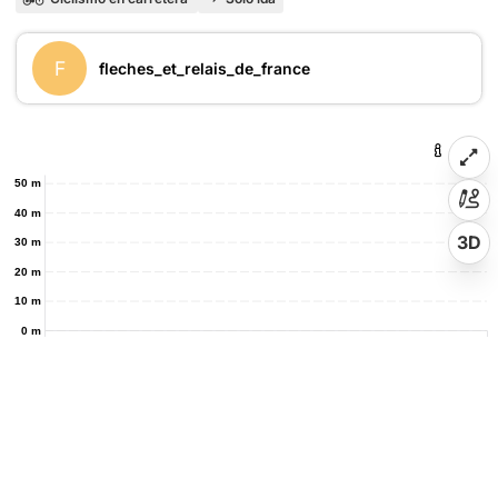
F
fleches_et_relais_de_france
50 m
40 m
3D
30 m
20 m
10 m
0 m