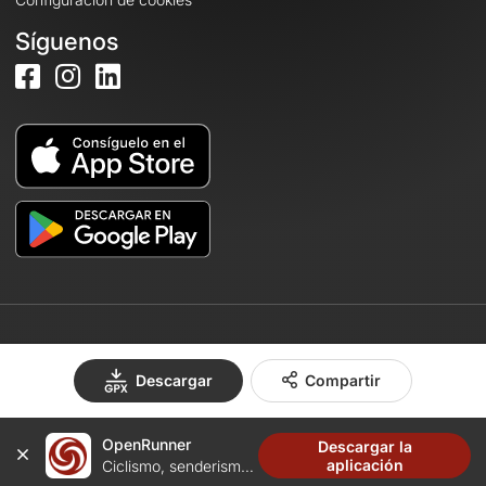
Síguenos
© 2026 OpenRunner - Versión 7.31.3
Descargar
Compartir
OpenRunner
Descargar la
Crea una cuenta
aplicación
Ciclismo, senderismo, trail...