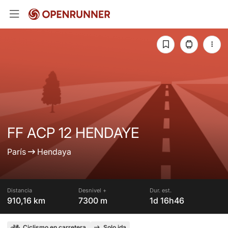
FF ACP 12 HENDAYE
París
Hendaya
Distancia
Desnivel +
Dur. est.
910,16 km
7300 m
1d 16h46
Ciclismo en carretera
Solo ida