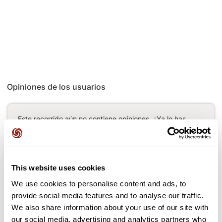
Opiniones de los usuarios
Este recorrido aún no contiene opiniones. ¿Ya lo has
completado? ¡Deja la primera opinión!
This website uses cookies
Añadir una opinión
We use cookies to personalise content and ads, to
provide social media features and to analyse our traffic.
We also share information about your use of our site with
our social media, advertising and analytics partners who
Puertos a lo largo de la ruta