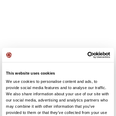
This website uses cookies
Opiniones de los usuarios
We use cookies to personalise content and ads, to
provide social media features and to analyse our traffic.
Este recorrido aún no contiene opiniones. ¿Ya lo has
We also share information about your use of our site with
completado? ¡Deja la primera opinión!
our social media, advertising and analytics partners who
may combine it with other information that you’ve
provided to them or that they’ve collected from your use