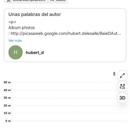
Unas palabras del autor
<p>
Album photos
: http://picasaweb.google.com/hubert.delesalle/BaieDAuthie
</p>
Ver más
<p>
Blog : http://jerandonne.blogspot.com/2010/10/la-baie-de-
H
hubert_d
lauthie.html</p>
50 m
40 m
3D
30 m
20 m
10 m
0 m