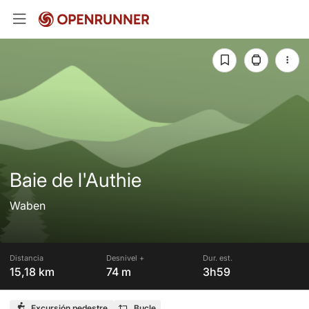
Baie de l'Authie
Waben
Distancia
Desnivel +
Dur. est.
15,18 km
74 m
3h59
Excursión pedestre
Bucle