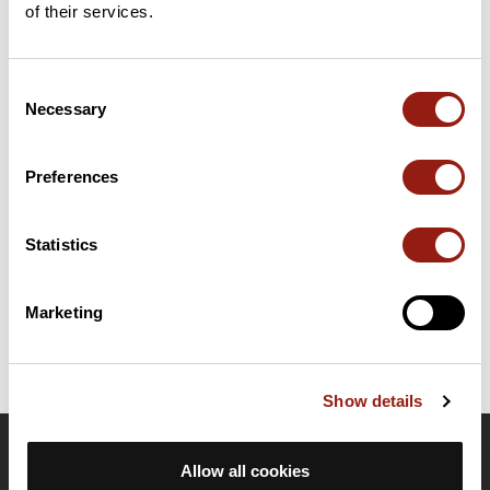
of their services.
Añadir una opinión
Consent
Necessary
Selection
Resumen
Descubre este recorrido de senderismo de 15,2 km cerca de
Waben. Calcula unas 3 horas y 59 minutos para completar esta
Preferences
ruta.
Statistics
Fecha de creación del recorrido: 4 de octubre de 2010 13:34:47.
Última actualización de la ficha de ruta: 4 de octubre de 2010 13:34:47.
Identificador del recorrido: 732364
Marketing
Show details
OpenRunner
Allow all cookies