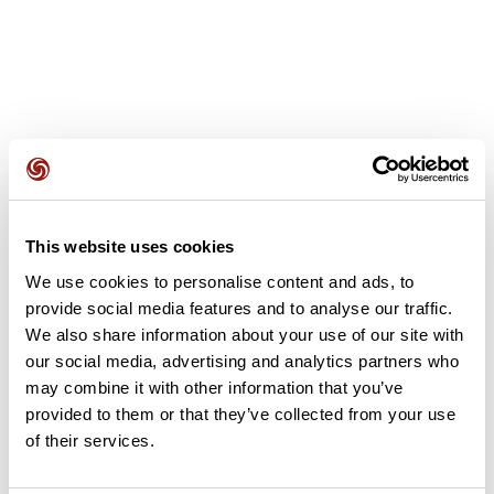
Opiniones de los usuarios
This website uses cookies
Este recorrido aún no contiene opiniones. ¿Ya lo has
We use cookies to personalise content and ads, to
completado? ¡Deja la primera opinión!
provide social media features and to analyse our traffic.
We also share information about your use of our site with
our social media, advertising and analytics partners who
Añadir una opinión
may combine it with other information that you’ve
provided to them or that they’ve collected from your use
of their services.
Resumen