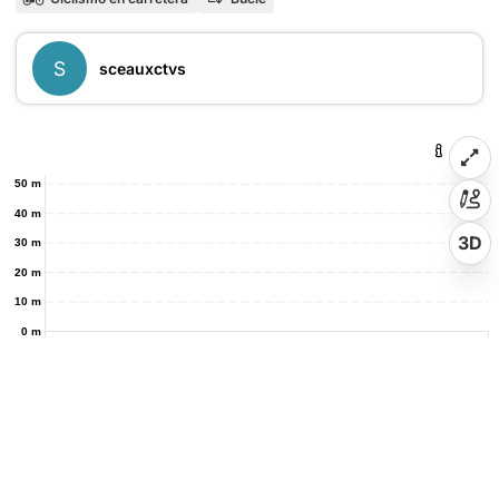
S
sceauxctvs
50 m
40 m
3D
30 m
20 m
10 m
0 m