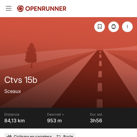
Ctvs 15b
Sceaux
Distancia
Desnivel +
Dur. est.
84,13 km
953 m
3h56
Ciclismo en carretera
Bucle