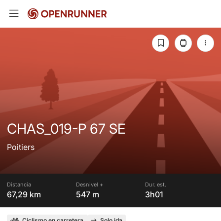
CHAS_019-P 67 SE
Poitiers
Distancia
Desnivel +
Dur. est.
67,29 km
547 m
3h01
Ciclismo en carretera
Solo ida