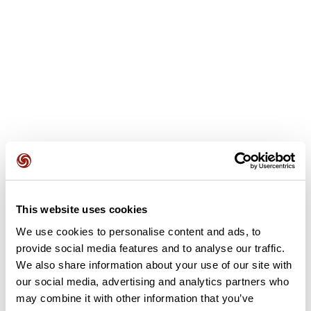
Opiniones de los usuarios
This website uses cookies
We use cookies to personalise content and ads, to
provide social media features and to analyse our traffic.
Este recorrido aún no contiene opiniones. ¿Ya lo has
completado? ¡Deja la primera opinión!
We also share information about your use of our site with
our social media, advertising and analytics partners who
may combine it with other information that you’ve