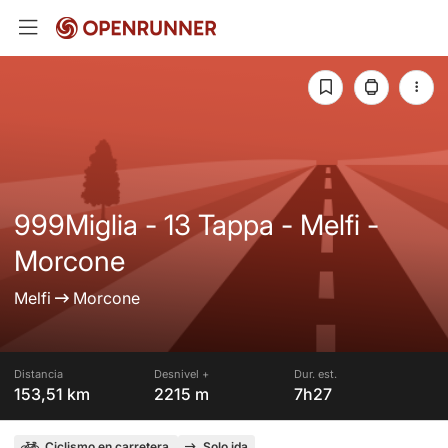
999Miglia - 13 Tappa - Melfi -
Morcone
Melfi
Morcone
Distancia
Desnivel +
Dur. est.
153,51 km
2215 m
7h27
Ciclismo en carretera
Solo ida