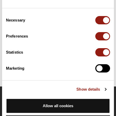
Resumen
Consent
Descubre este recorrido de bicicleta de 153,5 km que comienza
Necessary
Selection
en Melfi y termina en Morcone. Presenta un desnivel acumulado
de más de 2210m. Calcula unas 7 horas y 27 minutos para
completar esta ruta.
Preferences
Fecha de creación del recorrido: 16 de mayo de 2017 8:54:00.
Statistics
Última actualización de la ficha de ruta: 7 de febrero de 2024 8:02:16.
Identificador del recorrido: 7419558
Marketing
Show details
OpenRunner
Allow all cookies
Equipo
Empleo