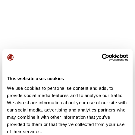
Opiniones de los usuarios
This website uses cookies
We use cookies to personalise content and ads, to
Este recorrido aún no contiene opiniones. ¿Ya lo has
completado? ¡Deja la primera opinión!
provide social media features and to analyse our traffic.
We also share information about your use of our site with
our social media, advertising and analytics partners who
may combine it with other information that you’ve
Añadir una opinión
provided to them or that they’ve collected from your use
of their services.