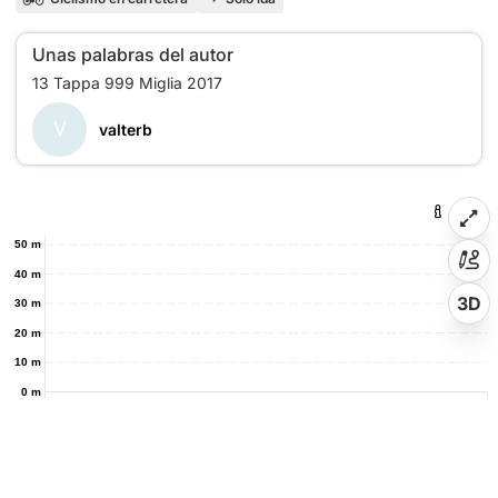
Unas palabras del autor
V
valterb
50 m
40 m
3D
30 m
20 m
10 m
0 m