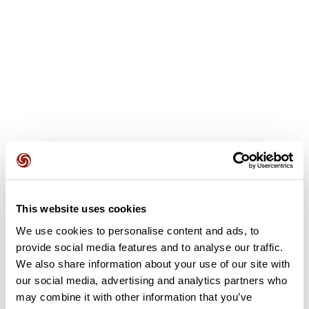
Opiniones de los usuarios
This website uses cookies
We use cookies to personalise content and ads, to
Este recorrido aún no contiene opiniones. ¿Ya lo has
provide social media features and to analyse our traffic.
completado? ¡Deja la primera opinión!
We also share information about your use of our site with
our social media, advertising and analytics partners who
may combine it with other information that you’ve