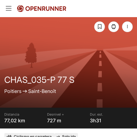
CHAS_035-P 77 S
Poitiers
Saint-Benoît
Distancia
Desnivel +
Dur. est.
77,02 km
727 m
3h31
Ciclismo en carretera
Solo ida