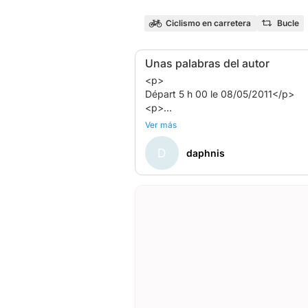
Ciclismo en carretera
Bucle
Unas palabras del autor
<p>
Départ 5 h 00 le 08/05/2011</p>
<p>
Organisé par : LES AMIS DE VELO
Ver más
<p>
maison associations<br />
D
daphnis
14 QUARTIER DE LA MAGDELEINE<b
88000 Épinal</p>
<p>
Renseignements auprès de :</p>
<b>Nom</b>
: AUGAY