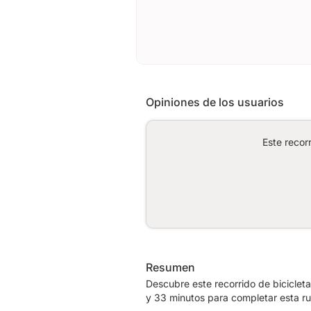
: 88190
<b>Ville</b>
: GOLBEY
Opiniones de los usuarios
Este recor
<b>Téléphone</b>
: 03.29.82.05.62
<b>Email</b>
: jean-claude.augay@wanadoo.fr
Resumen
Descubre este recorrido de bicicle
y 33 minutos para completar esta ru