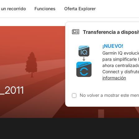
 un recorrido
Funciones
Oferta Explorer
Transferencia a dispos
¡NUEVO!
Garmin IQ evoluci
para simplificarle
ahora centralizad
Connect y disfrut
información
_2011
No volver a mostrar este men