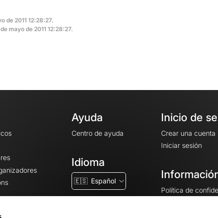
o de 2011 12:28:27.
3 de mayo de 2011 12:28:27.
Ayuda
Inicio de s
icos
Centro de ayuda
Crear una cuenta
Iniciar sesión
ares
Idioma
rganizadores
Información
🇪🇸
Español
ons
Política de confid
Condiciones gener
CGU
s