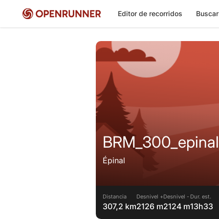
Editor de recorridos
Buscar
BRM_300_epinal
Épinal
Distancia
Desnivel +
Desnivel -
Dur. est.
307,2 km
2126 m
2124 m
13h33