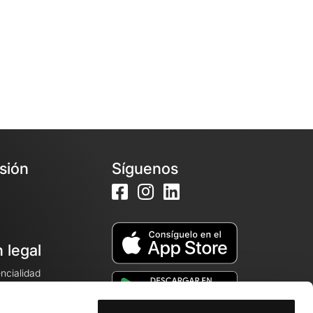
esión
Síguenos
 legal
encialidad
ales de venta