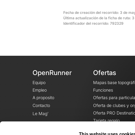
<br />
Fecha de creación del recorrido: 3 de may
Última actualización de la ficha de ruta: 
Identificador del recorrido: 792329
OpenRunner
Ofertas
Equipo
Mapas base topográf
Empleo
Funciones
A proposito
Ofertas para particul
Contacto
Oferta de clubes y o
Oferta PRO Destinati
Le Mag'
Tarjeta regalo
This website uses cookie