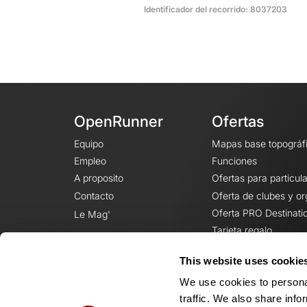
Identificador del recorrido: 8037203
OpenRunner
Ofertas
Equipo
Mapas base topográf
Empleo
Funciones
A proposito
Ofertas para particul
Contacto
Oferta de clubes y o
Oferta PRO Destinati
Le Mag'
Tarjeta regalo
This website uses cookie
We use cookies to personal
traffic. We also share info