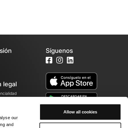
esión
Síguenos
 legal
encialidad
ales de venta
Allow all cookies
alyse our
cookies
ing and