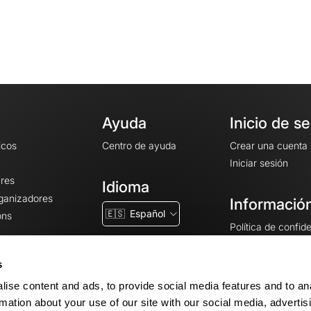
Ayuda
Inicio de s
icos
Centro de ayuda
Crear una cuenta
Iniciar sesión
ares
Idioma
rganizadores
Información
🇪🇸
Español
ons
Política de confid
Condiciones gener
CGU
s
Avisos legales
ise content and ads, to provide social media features and to an
Configuración de 
rmation about your use of our site with our social media, advertis