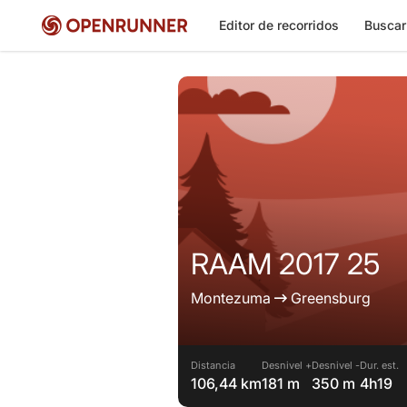
Editor de recorridos
Buscar
RAAM 2017 25
Montezuma
Greensburg
Distancia
Desnivel +
Desnivel -
Dur. est.
106,44 km
181 m
350 m
4h19