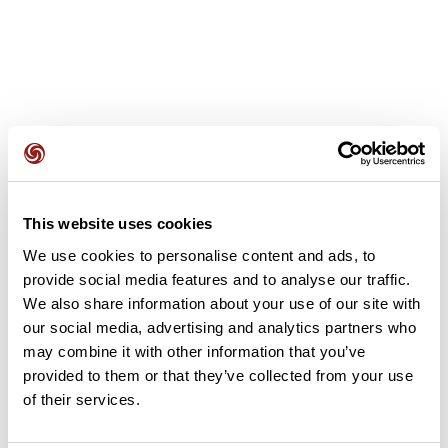
Opiniones de los usuarios
This website uses cookies
Este recorrido aún no contiene opiniones. ¿Ya lo has
We use cookies to personalise content and ads, to
completado? ¡Deja la primera opinión!
provide social media features and to analyse our traffic.
We also share information about your use of our site with
our social media, advertising and analytics partners who
Añadir una opinión
may combine it with other information that you’ve
provided to them or that they’ve collected from your use
of their services.
Resumen