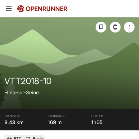
VTT2018-10
Flins-sur-Seine
Distancia
Desnivel +
Dur. est.
8,43 km
169 m
1h05
BTT
Bucle