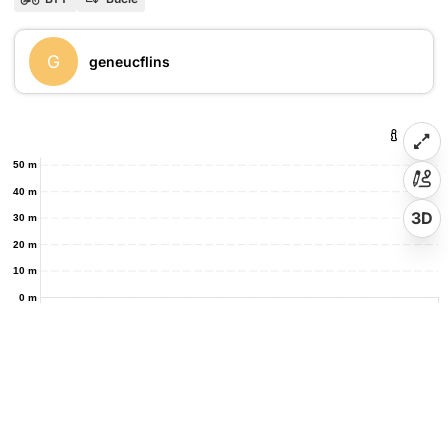
G
geneucflins
50 m
40 m
3D
30 m
20 m
10 m
0 m