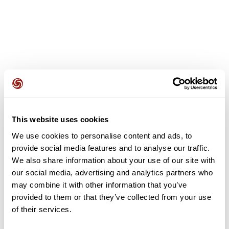
Opiniones de los usuarios
This website uses cookies
Este recorrido aún no contiene opiniones. ¿Ya lo has
completado? ¡Deja la primera opinión!
We use cookies to personalise content and ads, to
provide social media features and to analyse our traffic.
We also share information about your use of our site with
our social media, advertising and analytics partners who
Añadir una opinión
may combine it with other information that you’ve
provided to them or that they’ve collected from your use
of their services.
Resumen