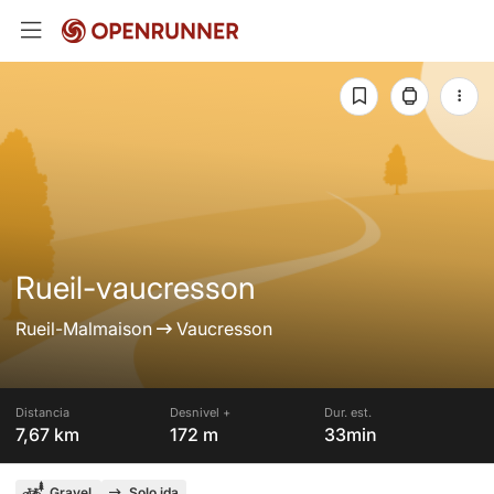
Rueil-vaucresson
Rueil-Malmaison
Vaucresson
Distancia
Desnivel +
Dur. est.
7,67 km
172 m
33min
Gravel
Solo ida