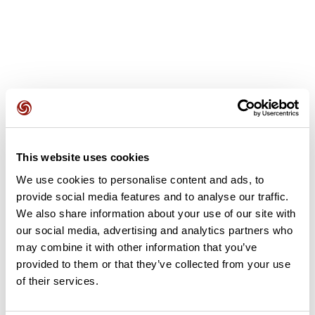
Opiniones de los usuarios
This website uses cookies
Este recorrido aún no contiene opiniones. ¿Ya lo has
We use cookies to personalise content and ads, to
completado? ¡Deja la primera opinión!
provide social media features and to analyse our traffic.
We also share information about your use of our site with
our social media, advertising and analytics partners who
Añadir una opinión
may combine it with other information that you’ve
provided to them or that they’ve collected from your use
of their services.
Resumen