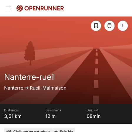
Nanterre-rueil
Nanterre
Rueil-Malmaison
Distancia
Desnivel +
Dur. est.
3,51 km
12 m
08min
Ciclismo en carretera
Solo ida