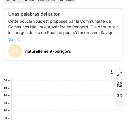
Unas palabras del autor
Cette boucle vous est proposée par la Communauté de
Communes Isle Loue Auvézère en Périgord. Elle débute sur
les berges du lac de Rouffiac pour s'étendre vers Savignac
Lédrier et sa magnifique Forge, puis vers Payzac et revenir
Ver más
par la forêt qui entoure le Lac. Il faut compter 3h pour ce
N
naturellement-périgord
50 m
40 m
3D
30 m
20 m
10 m
0 m