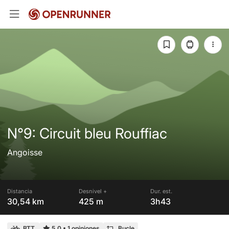
N°9: Circuit bleu Rouffiac
Angoisse
Distancia
Desnivel +
Dur. est.
30,54 km
425 m
3h43
BTT
5,0
•
1 opiniones
Bucle