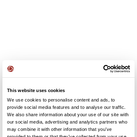
Opiniones de los usuarios
This website uses cookies
5,0
•
1 opiniones
We use cookies to personalise content and ads, to
provide social media features and to analyse our traffic.
We also share information about your use of our site with
Este recorrido aún no contiene opiniones. ¿Ya lo has
our social media, advertising and analytics partners who
completado? ¡Deja la primera opinión!
may combine it with other information that you’ve
provided to them or that they’ve collected from your use