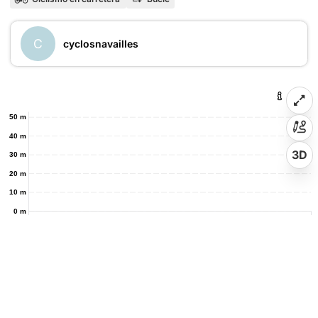
C
cyclosnavailles
50 m
40 m
3D
30 m
20 m
10 m
0 m