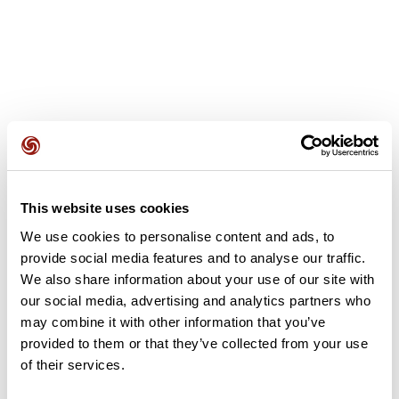
Opiniones de los usuarios
This website uses cookies
Este recorrido aún no contiene opiniones. ¿Ya lo has
completado? ¡Deja la primera opinión!
We use cookies to personalise content and ads, to
provide social media features and to analyse our traffic.
We also share information about your use of our site with
our social media, advertising and analytics partners who
Añadir una opinión
may combine it with other information that you’ve
provided to them or that they’ve collected from your use
of their services.
Resumen