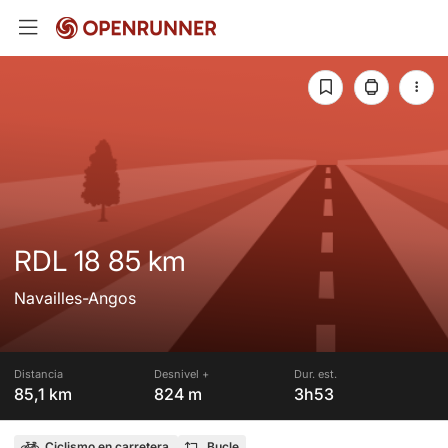
RDL 18 85 km
Navailles-Angos
Distancia
Desnivel +
Dur. est.
85,1 km
824 m
3h53
Ciclismo en carretera
Bucle