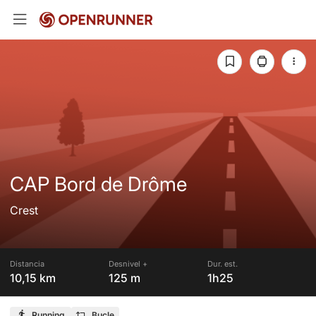
CAP Bord de Drôme
Crest
Distancia
Desnivel +
Dur. est.
10,15 km
125 m
1h25
Running
Bucle