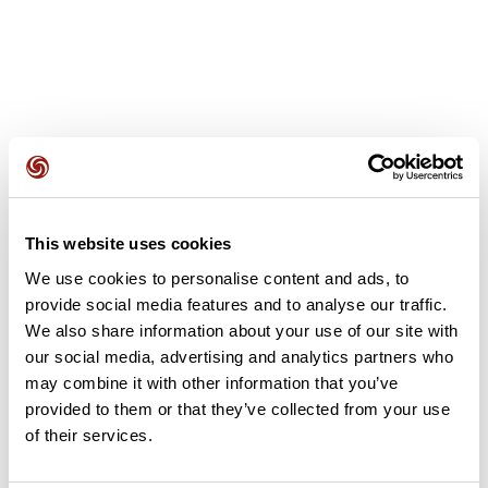
Opiniones de los usuarios
This website uses cookies
Este recorrido aún no contiene opiniones. ¿Ya lo has
We use cookies to personalise content and ads, to
completado? ¡Deja la primera opinión!
provide social media features and to analyse our traffic.
We also share information about your use of our site with
our social media, advertising and analytics partners who
Añadir una opinión
may combine it with other information that you’ve
provided to them or that they’ve collected from your use
of their services.
Resumen