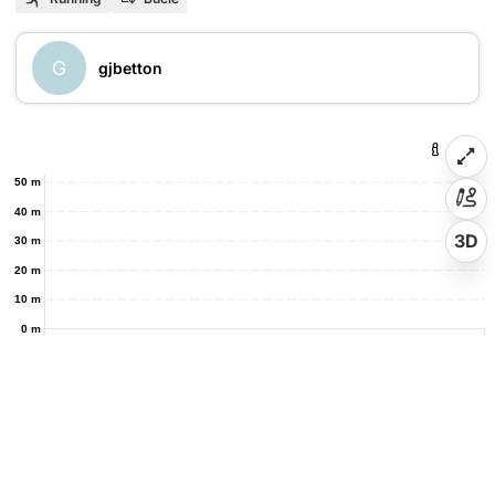
G
gjbetton
50 m
40 m
3D
30 m
20 m
10 m
0 m