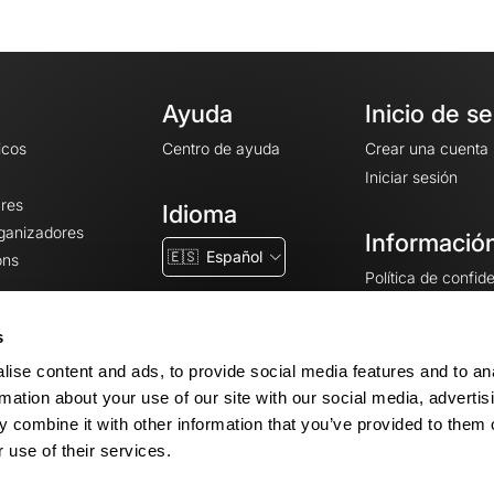
Ayuda
Inicio de s
icos
Centro de ayuda
Crear una cuenta
Iniciar sesión
ares
Idioma
rganizadores
Información
🇪🇸
Español
ons
Política de confid
Condiciones gener
CGU
s
Avisos legales
ise content and ads, to provide social media features and to an
Configuración de 
rmation about your use of our site with our social media, advertis
 combine it with other information that you’ve provided to them o
 use of their services.