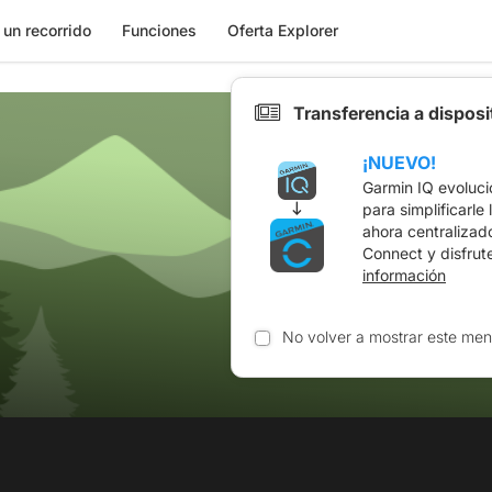
 un recorrido
Funciones
Oferta Explorer
Transferencia a dispos
¡NUEVO!
Garmin IQ evoluci
para simplificarle
ahora centralizad
Connect y disfrut
información
No volver a mostrar este men