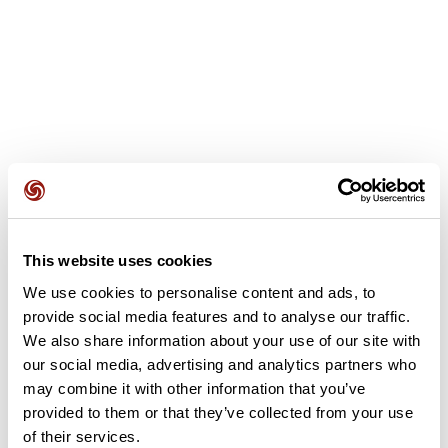
Opiniones de los usuarios
This website uses cookies
We use cookies to personalise content and ads, to
Este recorrido aún no contiene opiniones. ¿Ya lo has
completado? ¡Deja la primera opinión!
provide social media features and to analyse our traffic.
We also share information about your use of our site with
our social media, advertising and analytics partners who
may combine it with other information that you’ve
Añadir una opinión
provided to them or that they’ve collected from your use
of their services.