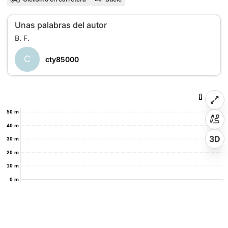
Unas palabras del autor
C
cty85000
50 m
40 m
3D
30 m
20 m
10 m
0 m