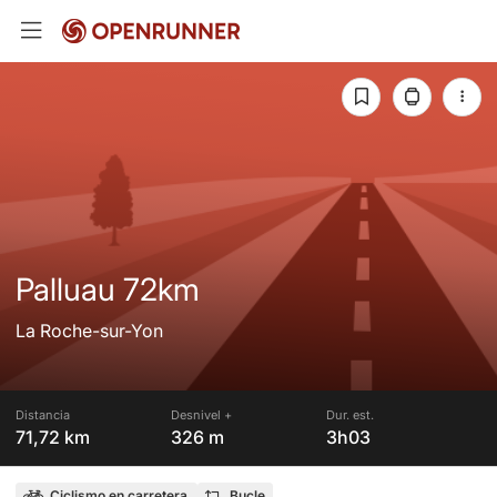
Palluau 72km
La Roche-sur-Yon
Distancia
Desnivel +
Dur. est.
71,72 km
326 m
3h03
Ciclismo en carretera
Bucle