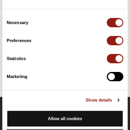
Resumen
Consent
Descubre este recorrido de bicicleta de 71,7 km cerca de La
Necessary
Selection
Roche-sur-Yon. Este recorrido transcurre durante 68,6 km por
carreteras. Presenta un desnivel acumulado de más de 320m.
Calcula unas 3 horas y 3 minutos para completar esta ruta.
Preferences
Fecha de creación del recorrido: 21 de diciembre de 2018 14:06:26.
Statistics
Última actualización de la ficha de ruta: 23 de marzo de 2025 9:35:30.
Identificador del recorrido: 9401336
Marketing
Show details
OpenRunner
Allow all cookies
Equipo
Empleo