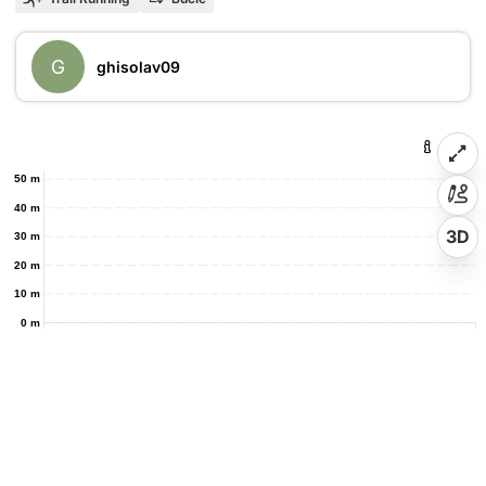
G
ghisolav09
50 m
40 m
3D
30 m
20 m
10 m
0 m