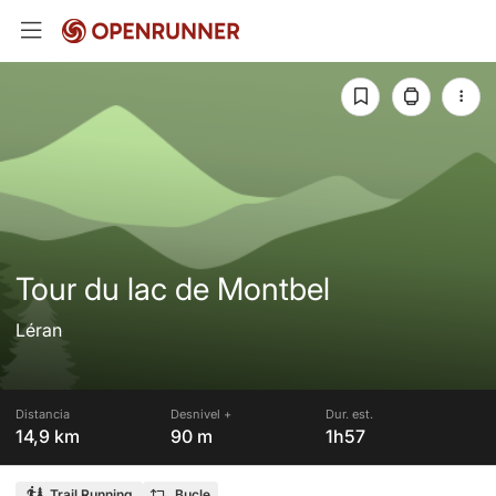
Tour du lac de Montbel
Léran
Distancia
Desnivel +
Dur. est.
14,9 km
90 m
1h57
Trail Running
Bucle