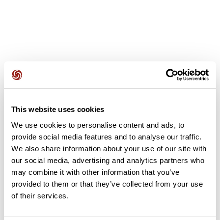
Opiniones de los usuarios
This website uses cookies
Este recorrido aún no contiene opiniones. ¿Ya lo has
We use cookies to personalise content and ads, to
completado? ¡Deja la primera opinión!
provide social media features and to analyse our traffic.
We also share information about your use of our site with
our social media, advertising and analytics partners who
Añadir una opinión
may combine it with other information that you’ve
provided to them or that they’ve collected from your use
of their services.
Resumen