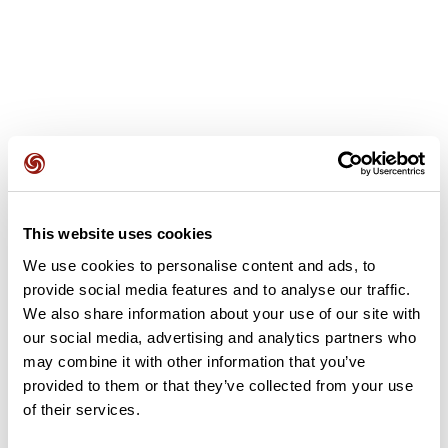
Opiniones de los usuarios
This website uses cookies
Este recorrido aún no contiene opiniones. ¿Ya lo has
completado? ¡Deja la primera opinión!
We use cookies to personalise content and ads, to
provide social media features and to analyse our traffic.
We also share information about your use of our site with
our social media, advertising and analytics partners who
Añadir una opinión
may combine it with other information that you’ve
provided to them or that they’ve collected from your use
of their services.
Resumen