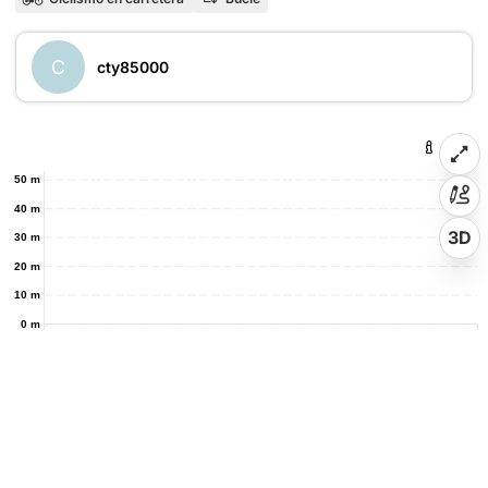
C
cty85000
50 m
40 m
3D
30 m
20 m
10 m
0 m