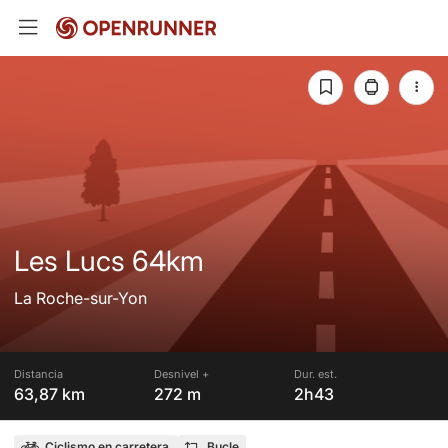
Les Lucs 64km
La Roche-sur-Yon
Distancia
Desnivel +
Dur. est.
63,87 km
272 m
2h43
Ciclismo en carretera
Bucle