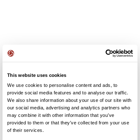
Opiniones de los usuarios
This website uses cookies
We use cookies to personalise content and ads, to
Este recorrido aún no contiene opiniones. ¿Ya lo has
provide social media features and to analyse our traffic.
completado? ¡Deja la primera opinión!
We also share information about your use of our site with
our social media, advertising and analytics partners who
may combine it with other information that you’ve
provided to them or that they’ve collected from your use
Añadir una opinión
of their services.