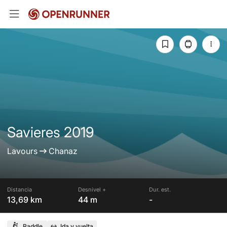
Savieres 2019
Lavours
Chanaz
Distancia
Desnivel +
Dur. est.
13,69 km
44 m
-
Paddle
Ida y vuelta