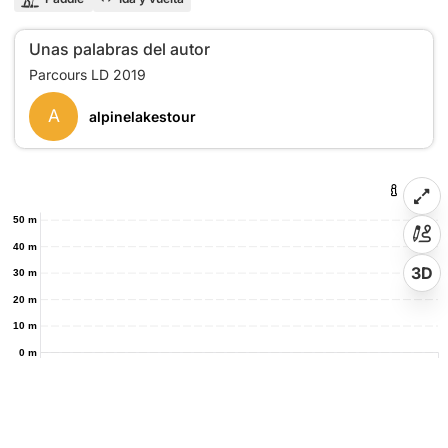
Unas palabras del autor
A
alpinelakestour
50 m
40 m
3D
30 m
20 m
10 m
0 m