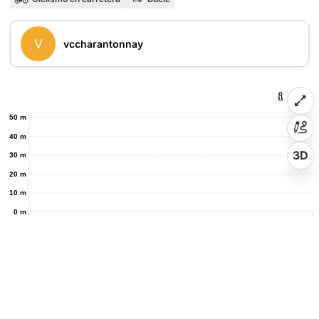
V
vccharantonnay
50 m
40 m
3D
30 m
20 m
10 m
0 m