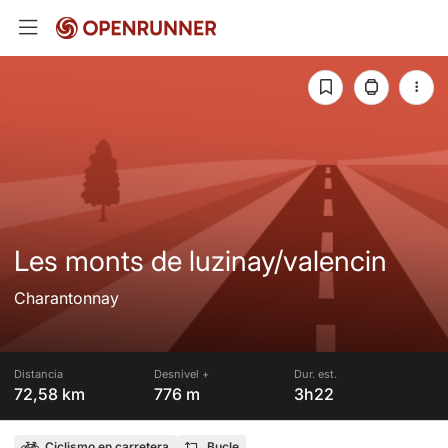
Les monts de luzinay/valencin
Charantonnay
Distancia
Desnivel +
Dur. est.
72,58 km
776 m
3h22
Ciclismo en carretera
Bucle