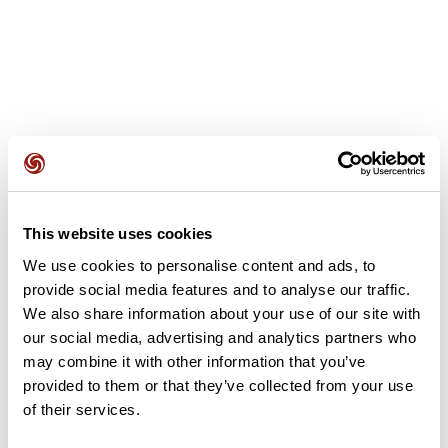
Opiniones de los usuarios
This website uses cookies
Este recorrido aún no contiene opiniones. ¿Ya lo has
completado? ¡Deja la primera opinión!
We use cookies to personalise content and ads, to
provide social media features and to analyse our traffic.
We also share information about your use of our site with
our social media, advertising and analytics partners who
Añadir una opinión
may combine it with other information that you’ve
provided to them or that they’ve collected from your use
of their services.
Resumen